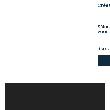
Crée
Sélec
vous 
Rempl