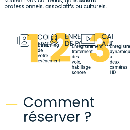
soutenir vos contenus, qu’ils
soient
professionnels, associatifs ou culturels.
Streaming
Enregistrement,
Enregistr
de
traitement
dynamiqu
votre
des
à
évènement
voix,
deux
habillage
caméras
sonore
HD
Comment
réserver ?