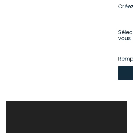
Crée
Sélec
vous 
Rempl