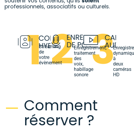
soutenir vos contenus, qu’ils
soient
professionnels, associatifs ou culturels.
Streaming
Enregistrement,
Enregistr
de
traitement
dynamiqu
votre
des
à
évènement
voix,
deux
habillage
caméras
sonore
HD
Comment
réserver ?