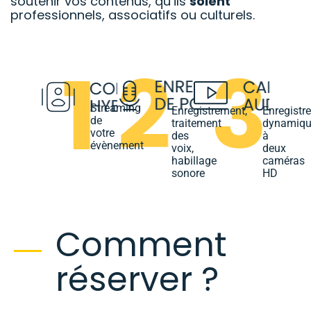
soutenir vos contenus, qu’ils
soient
professionnels, associatifs ou culturels.
Streaming
Enregistrement,
Enregistr
de
traitement
dynamiqu
votre
des
à
évènement
voix,
deux
habillage
caméras
sonore
HD
Comment
réserver ?