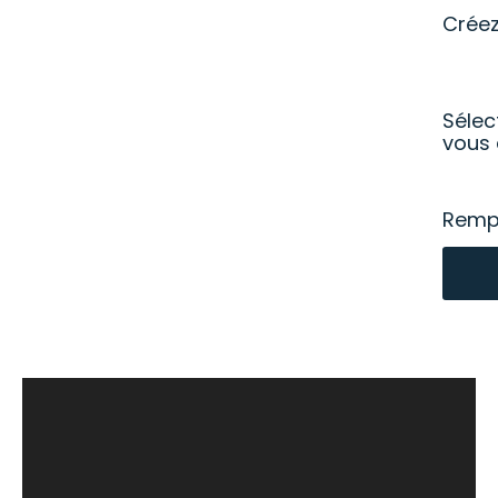
Crée
Sélec
vous 
Rempl