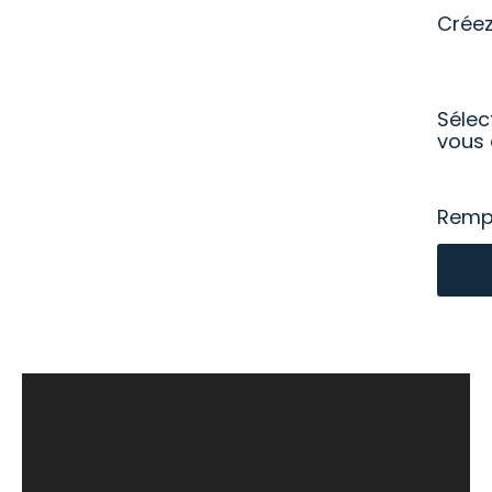
Crée
Sélec
vous 
Rempl