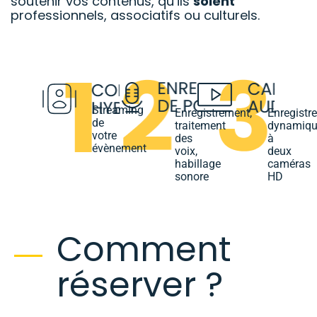
soutenir vos contenus, qu’ils
soient
professionnels, associatifs ou culturels.
Streaming
Enregistrement,
Enregistr
de
traitement
dynamiqu
votre
des
à
évènement
voix,
deux
habillage
caméras
sonore
HD
Comment
réserver ?