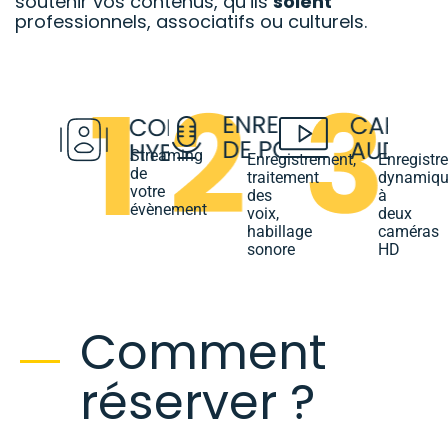
soutenir vos contenus, qu’ils
soient
professionnels, associatifs ou culturels.
Streaming
Enregistrement,
Enregistr
de
traitement
dynamiqu
votre
des
à
évènement
voix,
deux
habillage
caméras
sonore
HD
Comment
réserver ?