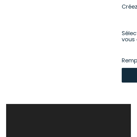
Crée
Sélec
vous 
Rempl