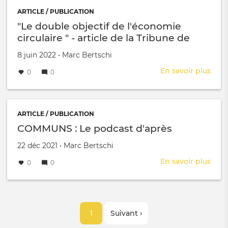
créa
d'un
ARTICLE / PUBLICATION
rest
"Le double objectif de l'économie
socia
circulaire " - article de la Tribune de
un
Genève
hub
Créé le
par
8 juin 2022
•
Marc Bertschi
cult
En savoir plus
sur
0
0
et
"Le
un
doub
pha
obje
de
de
ARTICLE / PUBLICATION
la
l'éc
COMMUNS : Le podcast d'après
dura
circu
sur
Créé le
par
22 déc 2021
•
Marc Bertschi
"
SIG
-
IMP
En savoir plus
sur
0
0
artic
COM
de
:
la
Le
Trib
Pagination
podc
de
Page
1
Page
Suivant ›
d'ap
Gen