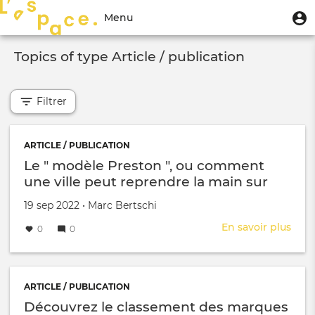
Aller
Menu
M
Menu
au
u
du
contenu
Toggle
compte
principal
Topics of type Article / publication
navigation
de
l'utilisateur
Filtrer
ARTICLE / PUBLICATION
Le " modèle Preston ", ou comment
une ville peut reprendre la main sur
son économie, ses emplois et son bien-
Créé le
par
19 sep 2022
•
Marc Bertschi
être - article de Basta !
En savoir plus
sur
0
0
Le
"
mod
Pres
ARTICLE / PUBLICATION
",
Découvrez le classement des marques