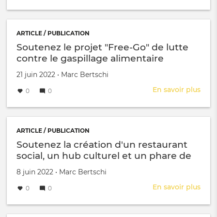
"
d’un
Com
vale
les
de
méc
ARTICLE / PUBLICATION
300
à
Soutenez le projet "Free-Go" de lutte
frs
l'oe
contre le gaspillage alimentaire
pour
au
votr
sein
Créé le
par
21 juin 2022
•
Marc Bertschi
asso
des
ou
En savoir plus
sur
0
0
initi
votr
Sout
cito
fond
le
"
!
proj
-
"Fre
ARTICLE / PUBLICATION
artic
Go"
Soutenez la création d'un restaurant
de
de
social, un hub culturel et un phare de
Sté
lutte
la durabilité sur SIG IMPACT
Vinc
cont
Créé le
par
8 juin 2022
•
Marc Bertschi
le
En savoir plus
sur
0
0
gasp
Sout
alim
la