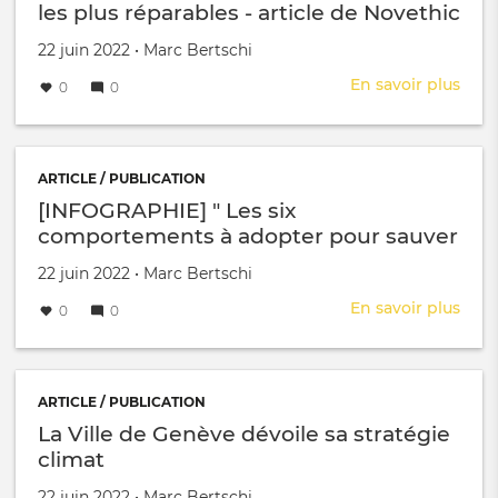
ou
les plus réparables - article de Novethic
com
une
Créé le
par
22 juin 2022
•
Marc Bertschi
ville
En savoir plus
sur
0
0
peut
Déc
repr
le
la
clas
mai
des
ARTICLE / PUBLICATION
sur
mar
[INFOGRAPHIE] " Les six
son
les
comportements à adopter pour sauver
écon
plus
la planète en une infographie " - article
ses
répa
Créé le
par
22 juin 2022
•
Marc Bertschi
empl
de Novethic
-
et
En savoir plus
sur
0
0
artic
son
[IN
de
bien
"
Nove
être
Les
-
six
ARTICLE / PUBLICATION
artic
com
La Ville de Genève dévoile sa stratégie
de
à
climat
Bast
adop
!
pour
Créé le
par
22 juin 2022
•
Marc Bertschi