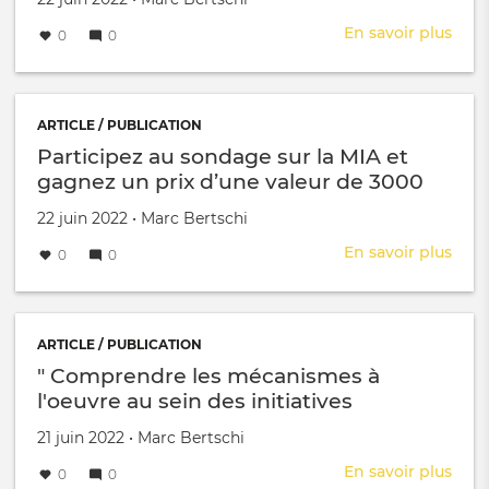
sauv
En savoir plus
sur
0
0
la
La
plan
Ville
en
de
une
Gen
ARTICLE / PUBLICATION
info
dévo
Participez au sondage sur la MIA et
"
sa
gagnez un prix d’une valeur de 3000
-
stra
frs pour votre association ou votre
artic
clim
Créé le
par
22 juin 2022
•
Marc Bertschi
de
fondation !
Nove
En savoir plus
sur
0
0
Part
au
son
sur
ARTICLE / PUBLICATION
la
" Comprendre les mécanismes à
MIA
l'oeuvre au sein des initiatives
et
citoyennes " - article de Stéphane
gag
Créé le
par
21 juin 2022
•
Marc Bertschi
Vincent
un
En savoir plus
sur
0
0
prix