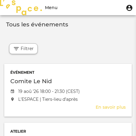
Aller
Menu
M
Menu
au
u
du
contenu
Toggle
compte
principal
Tous les événements
navigation
de
l'utilisateur
Filtrer
ÉVÉNEMENT
Comite Le Nid
Date de l'évênement
19 aoû '26 18:00 - 21:30 (CEST)
L'événement aura lieu au / à
L'ESPACE | Tiers-lieu d'après
En savoir plus
sur
Com
Le
Nid
ATELIER