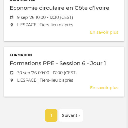
Sess
Economie circulaire en Côte d'Ivoire
5
-
Date de l'évênement
9 sep '26 10:00 - 12:30 (CEST)
Jour
L'événement aura lieu au / à
L'ESPACE | Tiers-lieu d'après
5
En savoir plus
sur
Eco
circu
en
FORMATION
Côte
Formations PPE - Session 6 - Jour 1
d'Ivo
Date de l'évênement
30 sep '26 09:00 - 17:00 (CEST)
L'événement aura lieu au / à
L'ESPACE | Tiers-lieu d'après
En savoir plus
sur
Form
PPE
-
Pagination
Sess
Page
1
Page
Suivant ›
6
-
courante
suivante