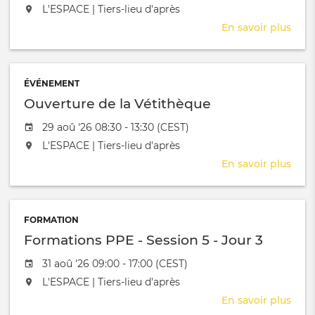
L'événement aura lieu au / à
L'ESPACE | Tiers-lieu d'après
1
En savoir plus
sur
Form
PPE
-
ÉVÉNEMENT
Sess
Ouverture de la Vétithèque
5
-
Date de l'évênement
29 aoû '26 08:30 - 13:30 (CEST)
Jour
L'événement aura lieu au / à
L'ESPACE | Tiers-lieu d'après
2
En savoir plus
sur
Ouve
de
la
FORMATION
Véti
Formations PPE - Session 5 - Jour 3
Date de l'évênement
31 aoû '26 09:00 - 17:00 (CEST)
L'événement aura lieu au / à
L'ESPACE | Tiers-lieu d'après
En savoir plus
sur