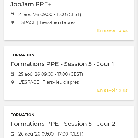
JobJam PPE+
Date de l'évênement
21 aoû '26 09:00 - 11:00 (CEST)
L'événement aura lieu au / à
ESPACE | Tiers-lieu d'après
En savoir plus
sur
Job
PPE
FORMATION
Formations PPE - Session 5 - Jour 1
Date de l'évênement
25 aoû '26 09:00 - 17:00 (CEST)
L'événement aura lieu au / à
L'ESPACE | Tiers-lieu d'après
En savoir plus
sur
Form
PPE
-
FORMATION
Sess
Formations PPE - Session 5 - Jour 2
5
-
Date de l'évênement
26 aoû '26 09:00 - 17:00 (CEST)
Jour