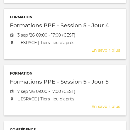
Form
PPE
-
FORMATION
Sess
Formations PPE - Session 5 - Jour 4
5
-
Date de l'évênement
3 sep '26 09:00 - 17:00 (CEST)
Jour
L'événement aura lieu au / à
L'ESPACE | Tiers-lieu d'après
3
En savoir plus
sur
Form
PPE
-
FORMATION
Sess
Formations PPE - Session 5 - Jour 5
5
-
Date de l'évênement
7 sep '26 09:00 - 17:00 (CEST)
Jour
L'événement aura lieu au / à
L'ESPACE | Tiers-lieu d'après
4
En savoir plus
sur
Form
PPE
-
CONFÉRENCE