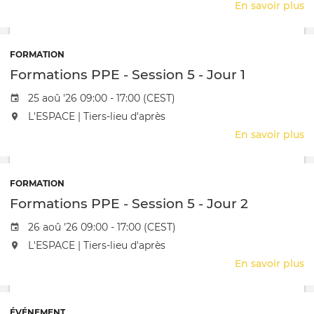
En savoir plus
s
J
P
FORMATION
Formations PPE - Session 5 - Jour 1
Date de l'évênement
25 aoû '26 09:00 - 17:00 (CEST)
L'événement aura lieu au / à
L'ESPACE | Tiers-lieu d'après
En savoir plus
s
F
P
-
FORMATION
S
Formations PPE - Session 5 - Jour 2
5
-
Date de l'évênement
26 aoû '26 09:00 - 17:00 (CEST)
J
L'événement aura lieu au / à
L'ESPACE | Tiers-lieu d'après
1
En savoir plus
s
F
P
-
ÉVÉNEMENT