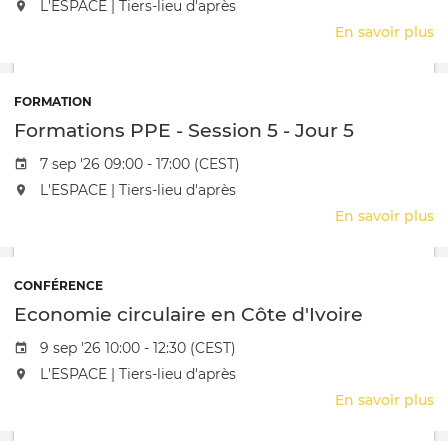
L'événement aura lieu au / à
L'ESPACE | Tiers-lieu d'après
3
En savoir plus
s
F
P
-
FORMATION
S
Formations PPE - Session 5 - Jour 5
5
-
Date de l'évênement
7 sep '26 09:00 - 17:00 (CEST)
J
L'événement aura lieu au / à
L'ESPACE | Tiers-lieu d'après
4
En savoir plus
s
F
P
-
CONFÉRENCE
S
Economie circulaire en Côte d'Ivoire
5
-
Date de l'évênement
9 sep '26 10:00 - 12:30 (CEST)
J
L'événement aura lieu au / à
L'ESPACE | Tiers-lieu d'après
5
En savoir plus
s
E
ci