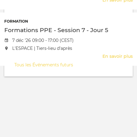
En savoir plus
s
F
P
-
FORMATION
S
Formations PPE - Session 7 - Jour 5
7
-
Date de l'évênement
7 déc '26 09:00 - 17:00 (CEST)
J
L'événement aura lieu au / à
L'ESPACE | Tiers-lieu d'après
4
En savoir plus
s
F
Tous les Événements futurs
P
-
S
7
-
J
5