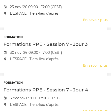
7
-
Date de l'évênement
25 nov '26 09:00 - 17:00 (CEST)
J
L'événement aura lieu au / à
L'ESPACE | Tiers-lieu d'après
1
En savoir plus
s
F
P
-
FORMATION
S
Formations PPE - Session 7 - Jour 3
7
-
Date de l'évênement
30 nov '26 09:00 - 17:00 (CEST)
J
L'événement aura lieu au / à
L'ESPACE | Tiers-lieu d'après
2
En savoir plus
s
F
P
-
FORMATION
S
Formations PPE - Session 7 - Jour 4
7
-
Date de l'évênement
3 déc '26 09:00 - 17:00 (CEST)
J
L'événement aura lieu au / à
L'ESPACE | Tiers-lieu d'après
3