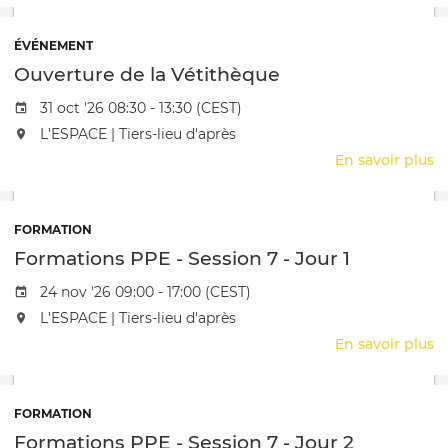
P
-
ÉVÉNEMENT
S
Ouverture de la Vétithèque
6
-
Date de l'évênement
31 oct '26 08:30 - 13:30 (CEST)
J
L'événement aura lieu au / à
L'ESPACE | Tiers-lieu d'après
5
En savoir plus
s
O
d
la
FORMATION
V
Formations PPE - Session 7 - Jour 1
Date de l'évênement
24 nov '26 09:00 - 17:00 (CEST)
L'événement aura lieu au / à
L'ESPACE | Tiers-lieu d'après
En savoir plus
s
F
P
-
FORMATION
S
Formations PPE - Session 7 - Jour 2