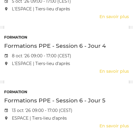
Date de l'évênement
5 oct '26 09:00 - 17:00 (CEST)
J
L'événement aura lieu au / à
L'ESPACE | Tiers-lieu d'après
2
En savoir plus
s
F
P
-
FORMATION
S
Formations PPE - Session 6 - Jour 4
6
-
Date de l'évênement
8 oct '26 09:00 - 17:00 (CEST)
J
L'événement aura lieu au / à
L'ESPACE | Tiers-lieu d'après
3
En savoir plus
s
F
P
-
FORMATION
S
Formations PPE - Session 6 - Jour 5
6
-
Date de l'évênement
13 oct '26 09:00 - 17:00 (CEST)
J
L'événement aura lieu au / à
ESPACE | Tiers-lieu d'après
4
En savoir plus
s
F