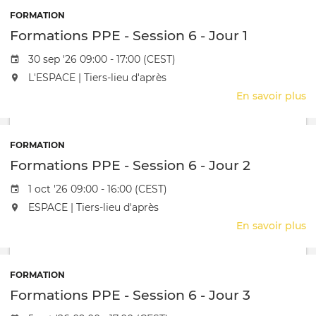
e
FORMATION
C
Formations PPE - Session 6 - Jour 1
d'
Date de l'évênement
30 sep '26 09:00 - 17:00 (CEST)
L'événement aura lieu au / à
L'ESPACE | Tiers-lieu d'après
En savoir plus
s
F
P
-
FORMATION
S
Formations PPE - Session 6 - Jour 2
6
-
Date de l'évênement
1 oct '26 09:00 - 16:00 (CEST)
J
L'événement aura lieu au / à
ESPACE | Tiers-lieu d'après
1
En savoir plus
s
F
P
-
FORMATION
S
Formations PPE - Session 6 - Jour 3
6
-