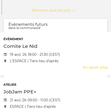
Éléments plus anciens
Événements futurs
dans la communauté
ÉVÉNEMENT
Comite Le Nid
Date de l'évênement
19 aoû '26 18:00 - 21:30 (CEST)
L'événement aura lieu au / à
L'ESPACE | Tiers-lieu d'après
En savoir plus
s
C
L
N
ATELIER
JobJam PPE+
Date de l'évênement
21 aoû '26 09:00 - 11:00 (CEST)
L'événement aura lieu au / à
ESPACE | Tiers-lieu d'après