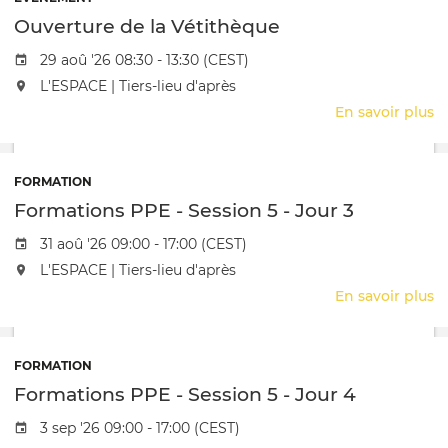
S
Ouverture de la Vétithèque
5
-
Date de l'évênement
29 aoû '26 08:30 - 13:30 (CEST)
J
L'événement aura lieu au / à
L'ESPACE | Tiers-lieu d'après
2
En savoir plus
s
O
d
la
FORMATION
V
Formations PPE - Session 5 - Jour 3
Date de l'évênement
31 aoû '26 09:00 - 17:00 (CEST)
L'événement aura lieu au / à
L'ESPACE | Tiers-lieu d'après
En savoir plus
s
F
P
-
FORMATION
S
Formations PPE - Session 5 - Jour 4
5
-
Date de l'évênement
3 sep '26 09:00 - 17:00 (CEST)
J