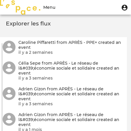
Aller
Menu
M
Menu
au
u
du
contenu
Toggle
compte
principal
Explorer les flux
navigation
de
l'utilisateur
Caroline Piffaretti from APRÈS - PPE+ created an
event
il y a 2 semaines
Célia Sepe from APRÈS - Le réseau de
l&#039;économie sociale et solidaire created an
event
il y a 3 semaines
Adrien Gizon from APRÈS - Le réseau de
l&#039;économie sociale et solidaire created an
event
il y a 3 semaines
Adrien Gizon from APRÈS - Le réseau de
l&#039;économie sociale et solidaire created an
event
il y a 1 mois