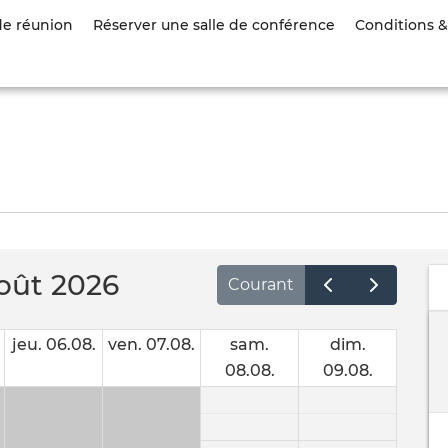
Aller
de réunion
Réserver une salle de conférence
Conditions & 
au
contenu
principal
août 2026
Courant
jeu. 06.08.
ven. 07.08.
sam.
dim.
08.08.
09.08.