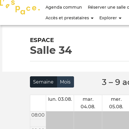
Menu
Agenda commun
Réserver une salle 
du
Accès et prestataires
Explorer
compte
de
ESPACE
Salle 34
l'utilisateur
3 – 9 
Semaine
Mois
lun. 03.08.
mar.
mer.
04.08.
05.08.
08:00