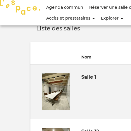
Menu
Agenda commun
Réserver une salle 
du
Accès et prestataires
Explorer
compte
Liste des salles
de
l'utilisateur
Nom
Salle 1