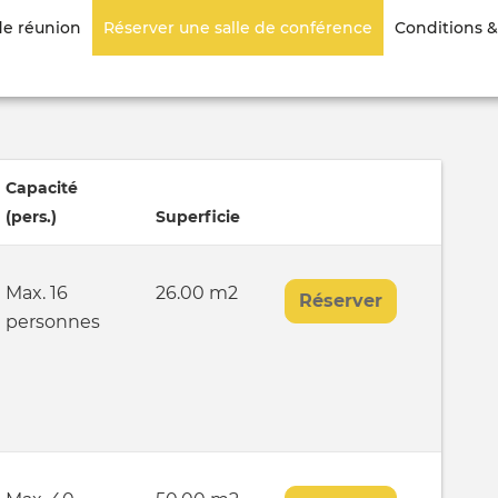
Aller
de réunion
Réserver une salle de conférence
Conditions & 
au
contenu
principal
Capacité
(pers.)
Superficie
Max. 16
26.00 m2
Réserver
personnes