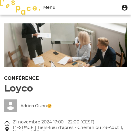
Aller
Menu
M
Menu
au
u
du
contenu
Toggle
compte
principal
navigation
de
l'utilisateur
CONFÉRENCE
Loyco
Adrien Gizon
21 novembre 2024 17:00 - 22:00 (CEST)
Date
L'ESPACE | Tiers-lieu d'après • Chemin du 23-Août 1,
Lieu
de