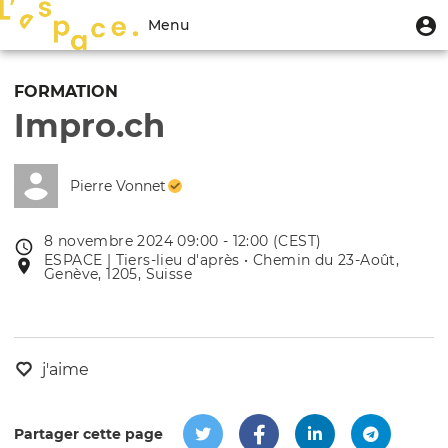
Aller
Menu
M
Menu
au
u
du
contenu
Toggle
compte
principal
navigation
FORMATION
de
Impro.ch
l'utilisateur
Pierre Vonnet
8 novembre 2024 09:00 - 12:00 (CEST)
Date
ESPACE | Tiers-lieu d'après • Chemin du 23-Août,
Lieu
de
Genève, 1205, Suisse
de
l'évênement
l'événement
j'aime
Partager cette page