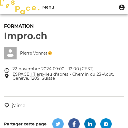
Aller
Menu
M
Menu
au
u
du
contenu
Toggle
compte
principal
navigation
FORMATION
de
Impro.ch
l'utilisateur
Pierre Vonnet
22 novembre 2024 09:00 - 12:00 (CEST)
Date
ESPACE | Tiers-lieu d'après • Chemin du 23-Août,
Lieu
de
Genève, 1205, Suisse
de
l'évênement
l'événement
j'aime
Partager cette page