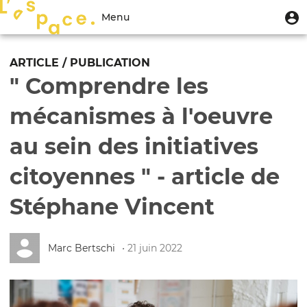
Aller
Menu
M
Menu
au
u
du
contenu
Toggle
compte
principal
navigation
ARTICLE / PUBLICATION
de
" Comprendre les
l'utilisateur
mécanismes à l'oeuvre
au sein des initiatives
citoyennes " - article de
Stéphane Vincent
Marc Bertschi
• 21 juin 2022