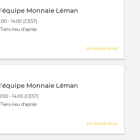
d'équipe Monnaie Léman
évênement
2:00 - 14:00 (CEST)
 aura lieu au / à
Tiers-lieu d'après
En savoir plus
sur
Réunion
d'équipe
Monnaie
Léman
d'équipe Monnaie Léman
évênement
2:00 - 14:00 (CEST)
 aura lieu au / à
Tiers-lieu d'après
En savoir plus
sur
Réunion
d'équipe