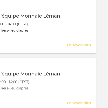
Monnaie
Léman
d'équipe Monnaie Léman
évênement
:00 - 14:00 (CEST)
 aura lieu au / à
Tiers-lieu d'après
En savoir plus
sur
Réunion
d'équipe
Monnaie
Léman
d'équipe Monnaie Léman
évênement
2:00 - 14:00 (CEST)
 aura lieu au / à
Tiers-lieu d'après
En savoir plus
sur