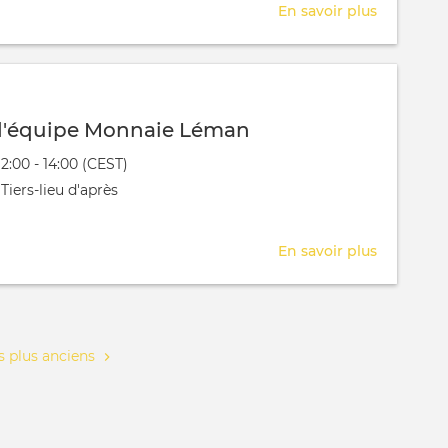
En savoir plus
sur
Séance
strat
ML
d'équipe Monnaie Léman
évênement
12:00 - 14:00 (CEST)
 aura lieu au / à
Tiers-lieu d'après
En savoir plus
sur
Réunion
d'équipe
Monnaie
Léman
 plus anciens