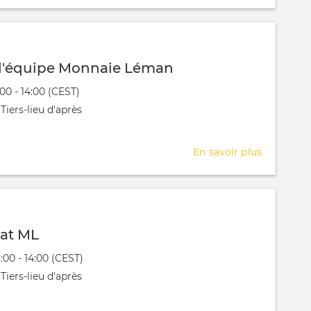
Réunion
d'équipe
Monnaie
Léman
d'équipe Monnaie Léman
évênement
:00 - 14:00 (CEST)
 aura lieu au / à
Tiers-lieu d'après
En savoir plus
sur
Réunion
d'équipe
Monnaie
Léman
rat ML
évênement
9:00 - 14:00 (CEST)
 aura lieu au / à
Tiers-lieu d'après