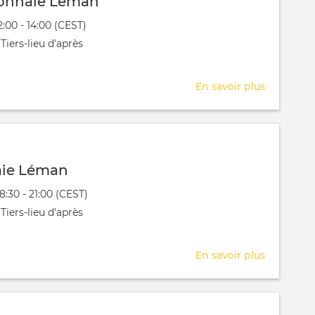
onnaie Léman
évênement
2:00 - 14:00 (CEST)
 aura lieu au / à
Tiers-lieu d'après
En savoir plus
sur
Comité
Monnaie
Léman
ie Léman
évênement
18:30 - 21:00 (CEST)
 aura lieu au / à
Tiers-lieu d'après
En savoir plus
sur
AG
Monnaie
Léman