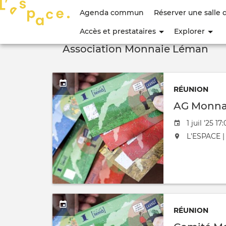
Menu
Agenda commun
Réserver une salle 
du
Accès et prestataires
Explorer
compte
Association Monnaie Léman
de
l'utilisateur
RÉUNION
AG Monna
Date de l'
1 juil '25 1
L'événement
L'ESPACE | 
RÉUNION