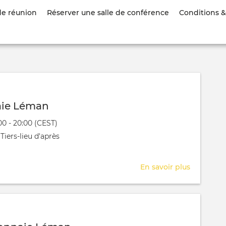
Aller
de réunion
Réserver une salle de conférence
Conditions & 
au
contenu
principal
ie Léman
évênement
7:00 - 20:00 (CEST)
 aura lieu au / à
Tiers-lieu d'après
En savoir plus
sur
AG
Monnaie
Léman