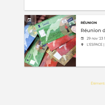
RÉUNION
Réunion 
Date de l'
29 nov '23 
L'événement
L'ESPACE | 
Pagination
Éléments