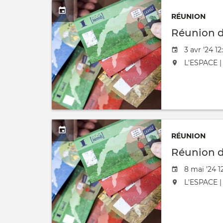
RÉUNION
Réunion 
Date de l'
3 avr '24 12
L'événement
L'ESPACE | 
RÉUNION
Réunion 
Date de l'
8 mai '24 1
L'événement
L'ESPACE | 