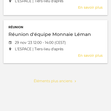
L'événement aura lieu au / à
L'ESPACE | Tiers-lieu d'après
En savoir plus
sur
Séa
strat
ML
RÉUNION
Réunion d'équipe Monnaie Léman
Date de l'évênement
29 nov '23 12:00 - 14:00 (CEST)
L'événement aura lieu au / à
L'ESPACE | Tiers-lieu d'après
En savoir plus
sur
Réu
d'éq
Pagination
Mon
Lém
Éléments plus anciens