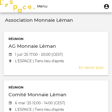
Aller
Menu
M
Menu
au
u
du
contenu
Toggle
compte
principal
Association Monnaie Léman
navigation
de
l'utilisateur
RÉUNION
AG Monnaie Léman
Date de l'évênement
1 juil '25 17:00 - 20:00 (CEST)
L'événement aura lieu au / à
L'ESPACE | Tiers-lieu d'après
En savoir plus
sur
AG
Mon
Lém
RÉUNION
Comité Monnaie Léman
Date de l'évênement
6 mar '25 12:00 - 14:00 (CEST)
L'événement aura lieu au / à
L'ESPACE | Tiers-lieu d'après