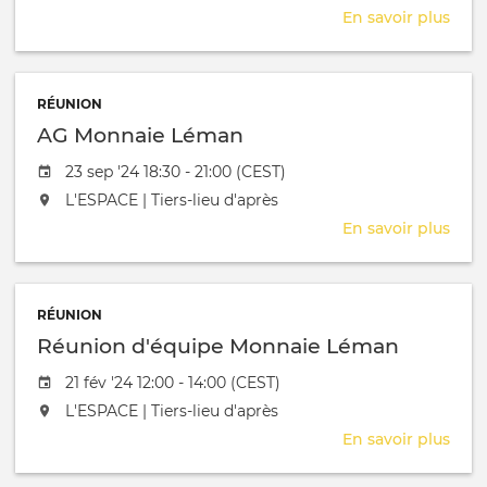
En savoir plus
sur
Com
Mon
Lém
RÉUNION
AG Monnaie Léman
Date de l'évênement
23 sep '24 18:30 - 21:00 (CEST)
L'événement aura lieu au / à
L'ESPACE | Tiers-lieu d'après
En savoir plus
sur
AG
Mon
Lém
RÉUNION
Réunion d'équipe Monnaie Léman
Date de l'évênement
21 fév '24 12:00 - 14:00 (CEST)
L'événement aura lieu au / à
L'ESPACE | Tiers-lieu d'après
En savoir plus
sur
Réu
d'éq