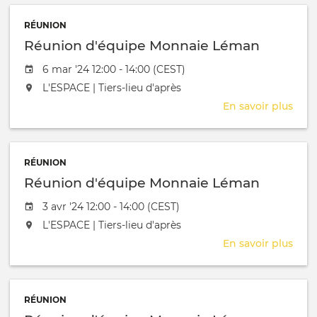
Mon
RÉUNION
Lém
Réunion d'équipe Monnaie Léman
Date de l'évênement
6 mar '24 12:00 - 14:00 (CEST)
L'événement aura lieu au / à
L'ESPACE | Tiers-lieu d'après
En savoir plus
sur
Réu
d'éq
Mon
RÉUNION
Lém
Réunion d'équipe Monnaie Léman
Date de l'évênement
3 avr '24 12:00 - 14:00 (CEST)
L'événement aura lieu au / à
L'ESPACE | Tiers-lieu d'après
En savoir plus
sur
Réu
d'éq
Mon
RÉUNION
Lém