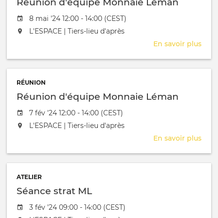
Réunion d'équipe Monnaie Léman
Date de l'évênement
8 mai '24 12:00 - 14:00 (CEST)
L'événement aura lieu au / à
L'ESPACE | Tiers-lieu d'après
En savoir plus
sur
Réu
d'éq
Mon
RÉUNION
Lém
Réunion d'équipe Monnaie Léman
Date de l'évênement
7 fév '24 12:00 - 14:00 (CEST)
L'événement aura lieu au / à
L'ESPACE | Tiers-lieu d'après
En savoir plus
sur
Réu
d'éq
Mon
ATELIER
Lém
Séance strat ML
Date de l'évênement
3 fév '24 09:00 - 14:00 (CEST)