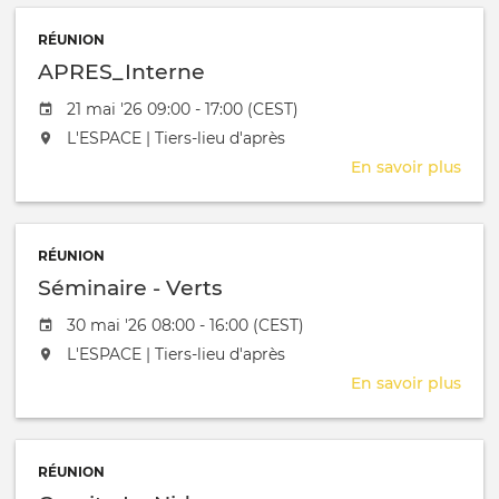
Nid
RÉUNION
APRES_Interne
Date de l'évênement
21 mai '26 09:00 - 17:00 (CEST)
L'événement aura lieu au / à
L'ESPACE | Tiers-lieu d'après
En savoir plus
sur
APRE
RÉUNION
Séminaire - Verts
Date de l'évênement
30 mai '26 08:00 - 16:00 (CEST)
L'événement aura lieu au / à
L'ESPACE | Tiers-lieu d'après
En savoir plus
sur
Sémi
-
Vert
RÉUNION