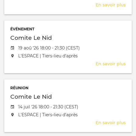
En savoir plus
sur
Cha
ÉVÉNEMENT
Comite Le Nid
Date de l'évênement
19 aoû '26 18:00 - 21:30 (CEST)
L'événement aura lieu au / à
L'ESPACE | Tiers-lieu d'après
En savoir plus
sur
Com
Le
Nid
RÉUNION
Comite Le Nid
Date de l'évênement
14 juil '26 18:00 - 21:30 (CEST)
L'événement aura lieu au / à
L'ESPACE | Tiers-lieu d'après
En savoir plus
sur
Com
Le