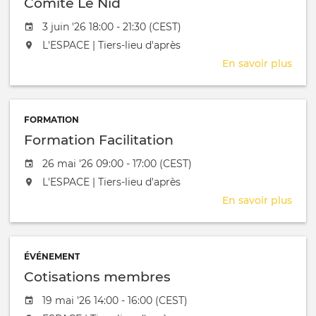
Comite Le Nid
Date de l'évênement
3 juin '26 18:00 - 21:30 (CEST)
L'événement aura lieu au / à
L'ESPACE | Tiers-lieu d'après
En savoir plus
sur
Com
Le
Nid
FORMATION
Formation Facilitation
Date de l'évênement
26 mai '26 09:00 - 17:00 (CEST)
L'événement aura lieu au / à
L'ESPACE | Tiers-lieu d'après
En savoir plus
sur
Form
Facil
ÉVÉNEMENT
Cotisations membres
Date de l'évênement
19 mai '26 14:00 - 16:00 (CEST)