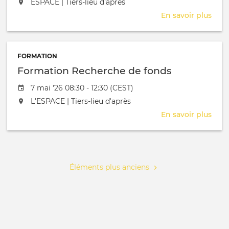
L'événement aura lieu au / à
ESPACE | Tiers-lieu d'après
En savoir plus
sur
Coti
mem
FORMATION
Formation Recherche de fonds
Date de l'évênement
7 mai '26 08:30 - 12:30 (CEST)
L'événement aura lieu au / à
L'ESPACE | Tiers-lieu d'après
En savoir plus
sur
Form
Rec
Pagination
de
fond
Éléments plus anciens