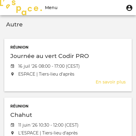
Aller
Menu
M
Menu
au
u
du
contenu
Toggle
compte
principal
Autre
navigation
de
l'utilisateur
RÉUNION
Journée au vert Codir PRO
Date de l'évênement
16 juil '26 08:00 - 17:00 (CEST)
L'événement aura lieu au / à
ESPACE | Tiers-lieu d'après
En savoir plus
sur
Jour
au
vert
RÉUNION
Codi
Chahut
PRO
Date de l'évênement
11 juin '26 10:30 - 12:00 (CEST)
L'événement aura lieu au / à
L'ESPACE | Tiers-lieu d'après