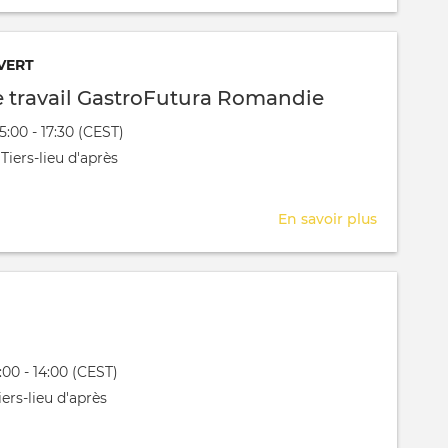
Program
2026
Post
VERT
Restaura
e travail GastroFutura Romandie
Lux
évênement
15:00 - 17:30 (CEST)
-
 aura lieu au / à
Tiers-lieu d'après
A21
En savoir plus
sur
Session
de
travail
GastroFut
Romandi
évênement
2:00 - 14:00 (CEST)
 aura lieu au / à
ers-lieu d'après