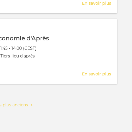
En savoir plus
sur
PNP
économie d'Après
évênement
11:45 - 14:00 (CEST)
 aura lieu au / à
Tiers-lieu d'après
En savoir plus
sur
Pensez
l'économ
d'Après
 plus anciens