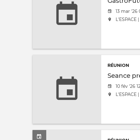
GastroFu
Date de l'
13 mar '26 
L'événement
L'ESPACE | 
RÉUNION
Seance pr
Date de l'
10 fév '26 1
L'événement
L'ESPACE | 