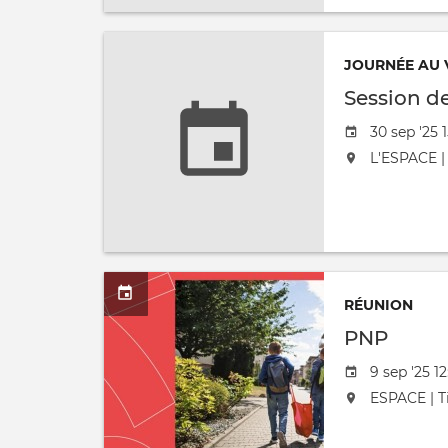
JOURNÉE AU 
Session d
Date de l'
30 sep '25 
L'événement
L'ESPACE | 
RÉUNION
PNP
Date de l'
9 sep '25 1
L'événement
ESPACE | Ti