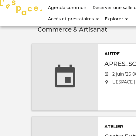
Menu
Agenda commun
Réserver une salle 
du
Accès et prestataires
Explorer
compte
Commerce & Artisanat
de
l'utilisateur
AUTRE
APRES_S
Date de l'
2 juin '26 
L'événement
L'ESPACE | 
ATELIER