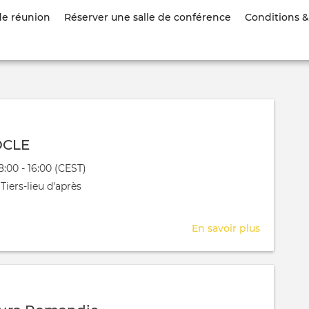
Aller
de réunion
Réserver une salle de conférence
Conditions & 
au
contenu
principal
OCLE
évênement
08:00 - 16:00 (CEST)
 aura lieu au / à
Tiers-lieu d'après
En savoir plus
sur
APRES_S