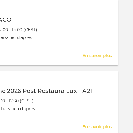
ACO
évênement
12:00 - 14:00 (CEST)
 aura lieu au / à
ers-lieu d'après
En savoir plus
sur
Séance
MACO
 2026 Post Restaura Lux - A21
évênement
:30 - 17:30 (CEST)
 aura lieu au / à
Tiers-lieu d'après
En savoir plus
sur