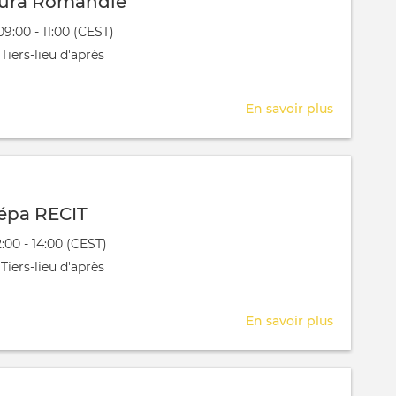
tura Romandie
évênement
09:00 - 11:00 (CEST)
 aura lieu au / à
Tiers-lieu d'après
En savoir plus
sur
GastroFut
Romandi
épa RECIT
évênement
2:00 - 14:00 (CEST)
 aura lieu au / à
Tiers-lieu d'après
En savoir plus
sur
Seance
prépa
RECIT