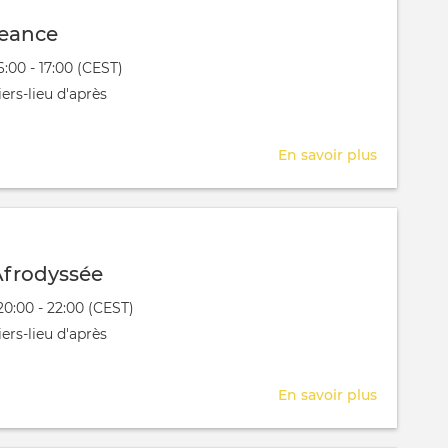
Seance
évênement
6:00 - 17:00 (CEST)
 aura lieu au / à
ers-lieu d'après
En savoir plus
sur
APRES
_
Seance
frodyssée
évênement
20:00 - 22:00 (CEST)
 aura lieu au / à
ers-lieu d'après
En savoir plus
sur
Réunion
Afrodyss