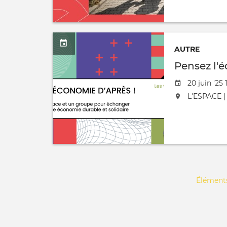
AUTRE
Pensez l'
Date de l'
20 juin '25 
L'événement
L'ESPACE | 
Pagination
Éléments