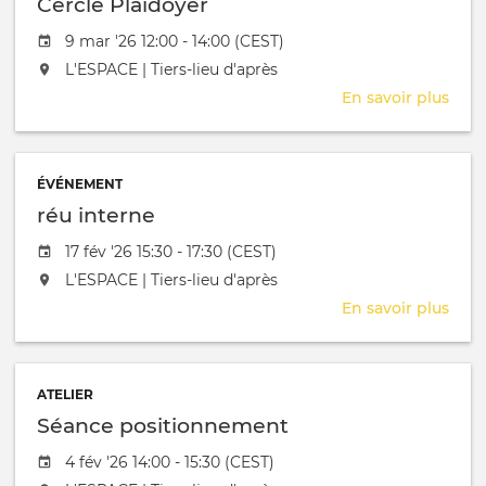
Cercle Plaidoyer
Date de l'évênement
9 mar '26 12:00 - 14:00 (CEST)
L'événement aura lieu au / à
L'ESPACE | Tiers-lieu d'après
En savoir plus
sur
Cerc
Plai
ÉVÉNEMENT
réu interne
Date de l'évênement
17 fév '26 15:30 - 17:30 (CEST)
L'événement aura lieu au / à
L'ESPACE | Tiers-lieu d'après
En savoir plus
sur
réu
inte
ATELIER
Séance positionnement
Date de l'évênement
4 fév '26 14:00 - 15:30 (CEST)