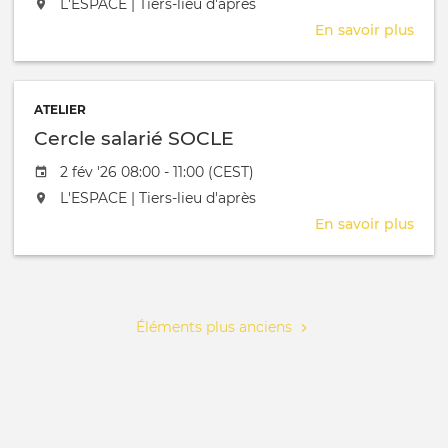
L'événement aura lieu au / à
L'ESPACE | Tiers-lieu d'après
En savoir plus
sur
Séa
posi
ATELIER
Cercle salarié SOCLE
Date de l'évênement
2 fév '26 08:00 - 11:00 (CEST)
L'événement aura lieu au / à
L'ESPACE | Tiers-lieu d'après
En savoir plus
sur
Cerc
salar
Pagination
SOC
Éléments plus anciens