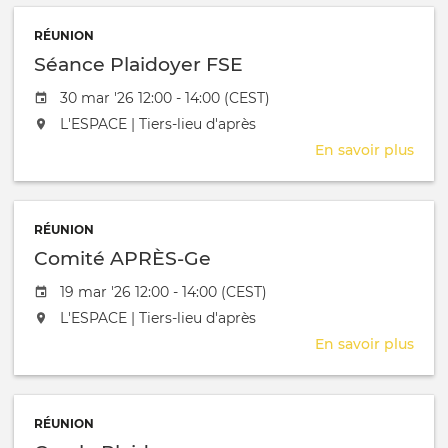
juri
RÉUNION
Séance Plaidoyer FSE
Date de l'évênement
30 mar '26 12:00 - 14:00 (CEST)
L'événement aura lieu au / à
L'ESPACE | Tiers-lieu d'après
En savoir plus
sur
Séa
Plai
FSE
RÉUNION
Comité APRÈS-Ge
Date de l'évênement
19 mar '26 12:00 - 14:00 (CEST)
L'événement aura lieu au / à
L'ESPACE | Tiers-lieu d'après
En savoir plus
sur
Com
APR
Ge
RÉUNION