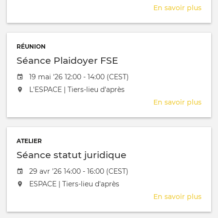
En savoir plus
sur
AG
stat
APR
RÉUNION
Ge
Séance Plaidoyer FSE
Date de l'évênement
19 mai '26 12:00 - 14:00 (CEST)
L'événement aura lieu au / à
L'ESPACE | Tiers-lieu d'après
En savoir plus
sur
Séa
Plai
FSE
ATELIER
Séance statut juridique
Date de l'évênement
29 avr '26 14:00 - 16:00 (CEST)
L'événement aura lieu au / à
ESPACE | Tiers-lieu d'après
En savoir plus
sur
Séa
stat