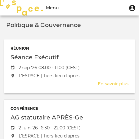
Aller
Menu
M
Menu
au
u
du
contenu
Toggle
compte
principal
Politique & Gouvernance
navigation
de
l'utilisateur
RÉUNION
Séance Exécutif
Date de l'évênement
2 sep '26 08:00 - 11:00 (CEST)
L'événement aura lieu au / à
L'ESPACE | Tiers-lieu d'après
En savoir plus
sur
Séa
Exéc
CONFÉRENCE
AG statutaire APRÈS-Ge
Date de l'évênement
2 juin '26 16:30 - 22:00 (CEST)
L'événement aura lieu au / à
L'ESPACE | Tiers-lieu d'après