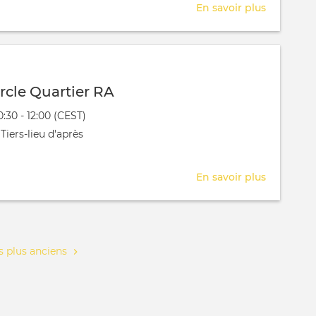
En savoir plus
sur
Séance
RC
rcle Quartier RA
évênement
0:30 - 12:00 (CEST)
 aura lieu au / à
Tiers-lieu d'après
En savoir plus
sur
Séance
Cercle
Quartier
RA
 plus anciens