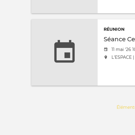
RÉUNION
Séance Ce
Date de l'
11 mai '26 1
L'événement
L'ESPACE | 
Pagination
Éléments