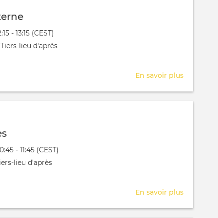
terne
évênement
2:15 - 13:15 (CEST)
 aura lieu au / à
Tiers-lieu d'après
En savoir plus
sur
Séance
interne
es
évênement
10:45 - 11:45 (CEST)
 aura lieu au / à
ers-lieu d'après
En savoir plus
sur
QV
Arcades