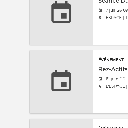
Séance Da
Date de l'
7 juil '26 0
L'événement
ESPACE | Ti
ÉVÉNEMENT
Rez-Actifs
Date de l'
19 juin '26 
L'événement
L'ESPACE | 