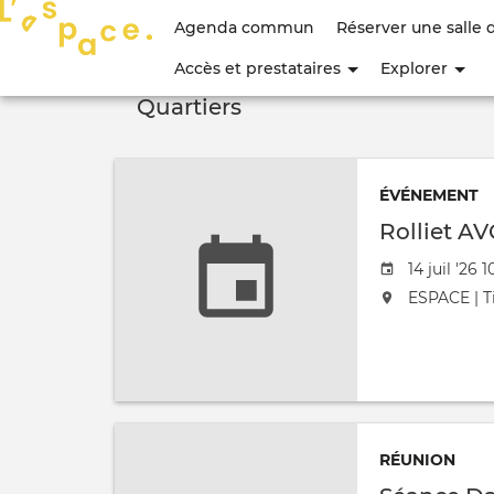
Menu
Agenda commun
Réserver une salle 
du
Accès et prestataires
Explorer
compte
Quartiers
de
l'utilisateur
ÉVÉNEMENT
Rolliet AV
Date de l'
14 juil '26 
L'événement
ESPACE | Ti
RÉUNION