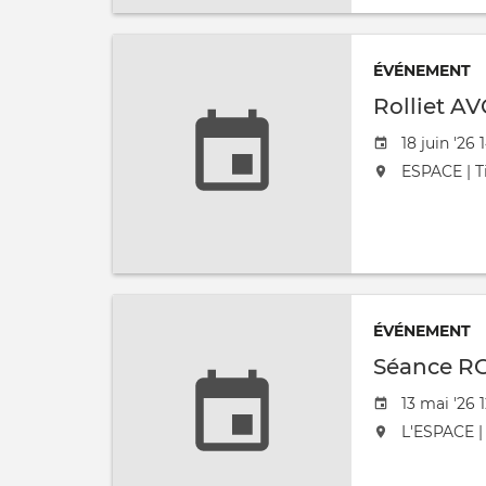
ÉVÉNEMENT
Rolliet AV
Date de l'
18 juin '26 
L'événement
ESPACE | Ti
ÉVÉNEMENT
Séance R
Date de l'
13 mai '26 
L'événement
L'ESPACE | 