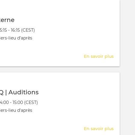
terne
évênement
15:15 - 16:15 (CEST)
 aura lieu au / à
ers-lieu d'après
En savoir plus
sur
Séance
interne
Q | Auditions
évênement
14:00 - 15:00 (CEST)
 aura lieu au / à
ers-lieu d'après
En savoir plus
sur