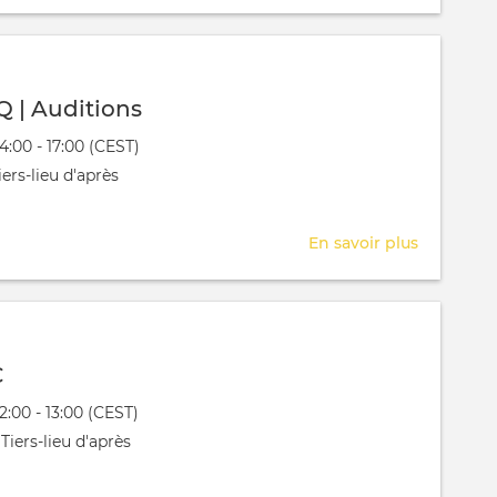
Rolliet
AVQ
|
Auditions
Q | Auditions
évênement
14:00 - 17:00 (CEST)
 aura lieu au / à
ers-lieu d'après
En savoir plus
sur
Rolliet
AVQ
|
Auditions
C
évênement
12:00 - 13:00 (CEST)
 aura lieu au / à
Tiers-lieu d'après