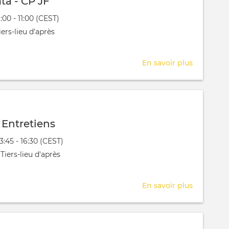
ta - CP JF
évênement
9:00 - 11:00 (CEST)
 aura lieu au / à
ers-lieu d'après
En savoir plus
sur
Séance
Data
-
CP
 Entretiens
JF
évênement
13:45 - 16:30 (CEST)
 aura lieu au / à
Tiers-lieu d'après
En savoir plus
sur
Rez-
Actifs
Entretien