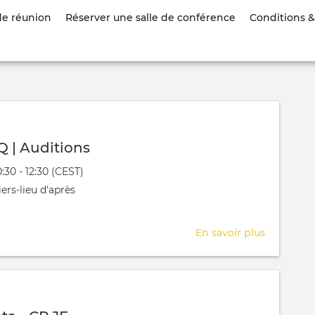
Aller
de réunion
Réserver une salle de conférence
Conditions & 
au
contenu
principal
Q | Auditions
évênement
10:30 - 12:30 (CEST)
 aura lieu au / à
ers-lieu d'après
En savoir plus
sur
Rolliet
AVQ
|
Auditions