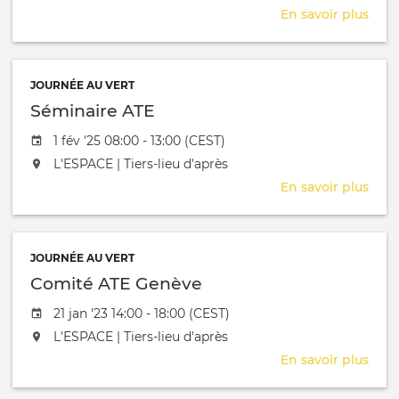
En savoir plus
sur
Com
ATE
Gen
JOURNÉE AU VERT
Séminaire ATE
Date de l'évênement
1 fév '25 08:00 - 13:00 (CEST)
L'événement aura lieu au / à
L'ESPACE | Tiers-lieu d'après
En savoir plus
sur
Sémi
ATE
JOURNÉE AU VERT
Comité ATE Genève
Date de l'évênement
21 jan '23 14:00 - 18:00 (CEST)
L'événement aura lieu au / à
L'ESPACE | Tiers-lieu d'après
En savoir plus
sur
Com
ATE