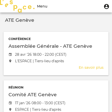
Aller
Menu
M
Menu
au
u
du
contenu
Toggle
compte
principal
ATE Genève
navigation
de
l'utilisateur
CONFÉRENCE
Assemblée Générale - ATE Genève
Date de l'évênement
28 avr '26 18:00 - 22:00 (CEST)
L'événement aura lieu au / à
L'ESPACE | Tiers-lieu d'après
En savoir plus
sur
Ass
Géné
-
RÉUNION
ATE
Comité ATE Genève
Gen
Date de l'évênement
17 jan '26 08:00 - 13:00 (CEST)
L'événement aura lieu au / à
ESPACE | Tiers-lieu d'après