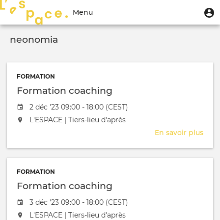
Aller
Menu
M
Menu
au
u
du
contenu
Toggle
compte
principal
neonomia
navigation
de
l'utilisateur
FORMATION
Formation coaching
Date de l'évênement
2 déc '23 09:00 - 18:00 (CEST)
L'événement aura lieu au / à
L'ESPACE | Tiers-lieu d'après
En savoir plus
sur
Form
coac
FORMATION
Formation coaching
Date de l'évênement
3 déc '23 09:00 - 18:00 (CEST)
L'événement aura lieu au / à
L'ESPACE | Tiers-lieu d'après