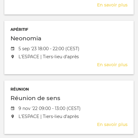
En savoir plus
sur
Form
coac
APÉRITIF
Neonomia
Date de l'évênement
5 sep '23 18:00 - 22:00 (CEST)
L'événement aura lieu au / à
L'ESPACE | Tiers-lieu d'après
En savoir plus
sur
Neo
RÉUNION
Réunion de sens
Date de l'évênement
9 nov '22 09:00 - 13:00 (CEST)
L'événement aura lieu au / à
L'ESPACE | Tiers-lieu d'après
En savoir plus
sur
Réu
de