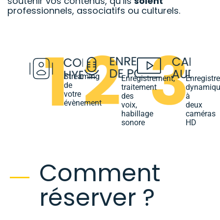
soutenir vos contenus, qu’ils
soient
professionnels, associatifs ou culturels.
Streaming
Enregistrement,
Enregistr
de
traitement
dynamiqu
votre
des
à
évènement
voix,
deux
habillage
caméras
sonore
HD
Comment
réserver ?