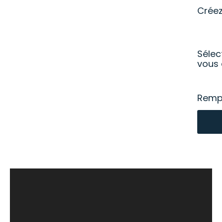
Crée
Sélec
vous 
Rempl