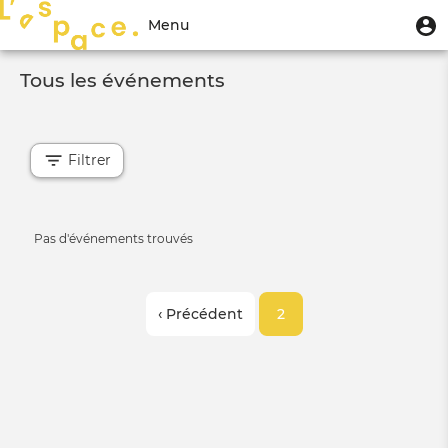
Aller
Menu
M
Menu
au
u
du
contenu
Toggle
compte
principal
Tous les événements
navigation
de
l'utilisateur
Filtrer
Informative
Pas d'événements trouvés
message
Pagination
Page
‹ Précédent
Page
2
précédente
courante