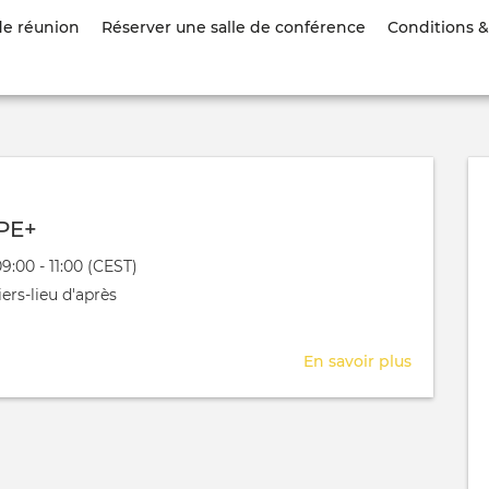
Aller
de réunion
Réserver une salle de conférence
Conditions & 
au
contenu
principal
PE+
évênement
09:00 - 11:00 (CEST)
 aura lieu au / à
ers-lieu d'après
En savoir plus
sur
JobJam
PPE+