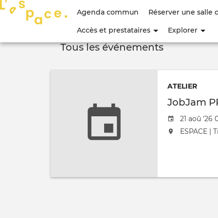
Menu
Agenda commun
Réserver une salle 
du
Accès et prestataires
Explorer
compte
Tous les événements
de
l'utilisateur
ATELIER
JobJam P
Date de l'
21 aoû '26 
L'événement
ESPACE | Ti