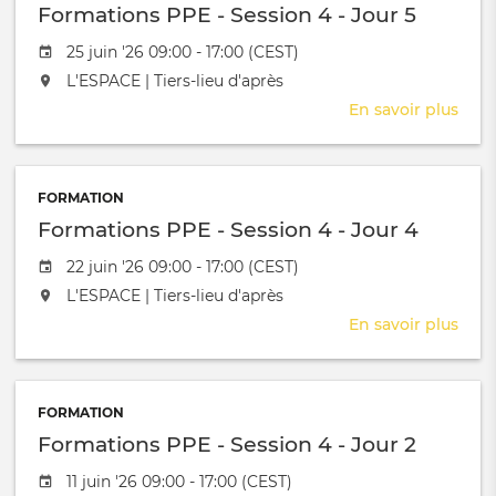
Formations PPE - Session 4 - Jour 5
Date de l'évênement
25 juin '26 09:00 - 17:00 (CEST)
L'événement aura lieu au / à
L'ESPACE | Tiers-lieu d'après
En savoir plus
sur
Form
PPE
-
FORMATION
Sess
Formations PPE - Session 4 - Jour 4
4
-
Date de l'évênement
22 juin '26 09:00 - 17:00 (CEST)
Jour
L'événement aura lieu au / à
L'ESPACE | Tiers-lieu d'après
5
En savoir plus
sur
Form
PPE
-
FORMATION
Sess
Formations PPE - Session 4 - Jour 2
4
-
Date de l'évênement
11 juin '26 09:00 - 17:00 (CEST)
Jour