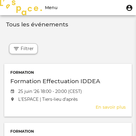
Aller
Menu
M
Menu
au
u
du
contenu
Toggle
compte
principal
Tous les événements
navigation
de
l'utilisateur
Filtrer
FORMATION
Formation Effectuation IDDEA
Date de l'évênement
25 juin '26 18:00 - 20:00 (CEST)
L'événement aura lieu au / à
L'ESPACE | Tiers-lieu d'après
En savoir plus
sur
Form
Effe
IDD
FORMATION