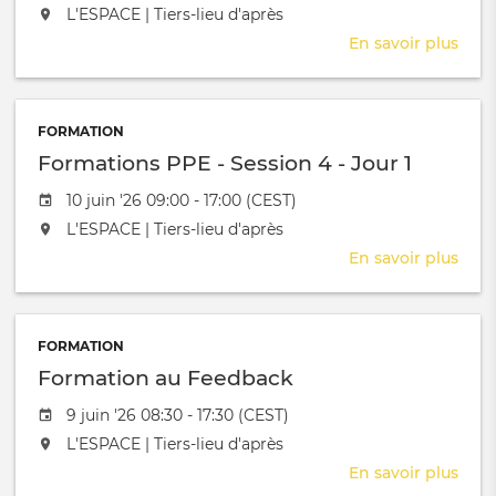
L'événement aura lieu au / à
L'ESPACE | Tiers-lieu d'après
4
En savoir plus
sur
Form
PPE
-
FORMATION
Sess
Formations PPE - Session 4 - Jour 1
4
-
Date de l'évênement
10 juin '26 09:00 - 17:00 (CEST)
Jour
L'événement aura lieu au / à
L'ESPACE | Tiers-lieu d'après
2
En savoir plus
sur
Form
PPE
-
FORMATION
Sess
Formation au Feedback
4
-
Date de l'évênement
9 juin '26 08:30 - 17:30 (CEST)
Jour
L'événement aura lieu au / à
L'ESPACE | Tiers-lieu d'après
1
En savoir plus
sur