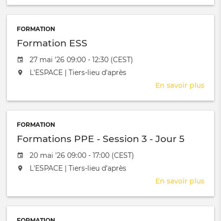
Form
au
Fee
FORMATION
Formation ESS
Date de l'évênement
27 mai '26 09:00 - 12:30 (CEST)
L'événement aura lieu au / à
L'ESPACE | Tiers-lieu d'après
En savoir plus
sur
Form
ESS
FORMATION
Formations PPE - Session 3 - Jour 5
Date de l'évênement
20 mai '26 09:00 - 17:00 (CEST)
L'événement aura lieu au / à
L'ESPACE | Tiers-lieu d'après
En savoir plus
sur
Form
PPE
-
FORMATION