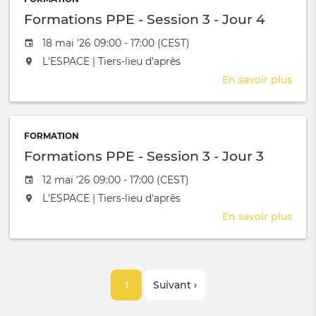
Sess
Formations PPE - Session 3 - Jour 4
3
-
Date de l'évênement
18 mai '26 09:00 - 17:00 (CEST)
Jour
L'événement aura lieu au / à
L'ESPACE | Tiers-lieu d'après
5
En savoir plus
sur
Form
PPE
-
FORMATION
Sess
Formations PPE - Session 3 - Jour 3
3
-
Date de l'évênement
12 mai '26 09:00 - 17:00 (CEST)
Jour
L'événement aura lieu au / à
L'ESPACE | Tiers-lieu d'après
4
En savoir plus
sur
Form
PPE
-
Pagination
Sess
Page
1
Page
Suivant ›
3
-
courante
suivante