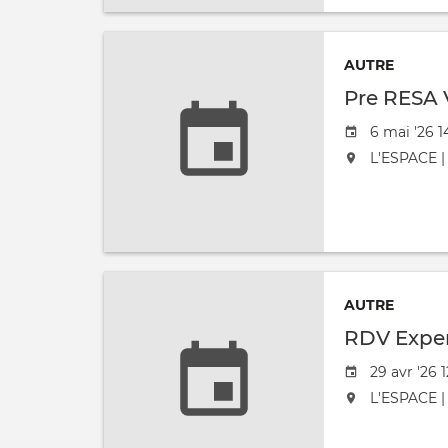
AUTRE
Pre RESA
Date de l'
6 mai '26 1
L'événement
L'ESPACE | 
AUTRE
RDV Exper
Date de l'
29 avr '26 1
L'événement
L'ESPACE | 