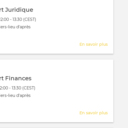
t Juridique
évênement
12:00 - 13:30 (CEST)
 aura lieu au / à
ers-lieu d'après
En savoir plus
sur
RDV
Expert
Juridique
t Finances
évênement
12:00 - 13:30 (CEST)
 aura lieu au / à
ers-lieu d'après
En savoir plus
sur
RDV
Expert