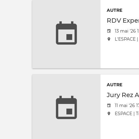
AUTRE
RDV Exper
Date de l'
13 mai '26 
L'événement
L'ESPACE | 
AUTRE
Jury Rez A
Date de l'
11 mai '26 
L'événement
ESPACE | Ti