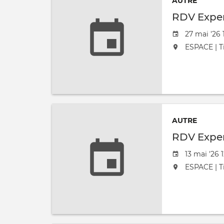
AUTRE
RDV Exper
Date de l'
27 mai '26 
L'événement
ESPACE | Ti
AUTRE
RDV Exper
Date de l'
13 mai '26 
L'événement
ESPACE | Ti