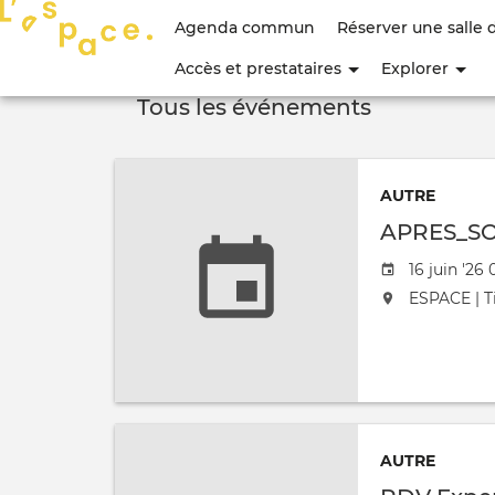
Menu
Agenda commun
Réserver une salle 
du
Accès et prestataires
Explorer
compte
Tous les événements
de
l'utilisateur
AUTRE
APRES_S
Date de l'
16 juin '26 
L'événement
ESPACE | Ti
AUTRE