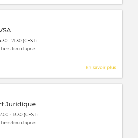
Jury
Rez
Actifs
 VSA
évênement
4:30 - 21:30 (CEST)
 aura lieu au / à
Tiers-lieu d'après
En savoir plus
sur
Pre
RESA
VSA
t Juridique
évênement
2:00 - 13:30 (CEST)
 aura lieu au / à
Tiers-lieu d'après