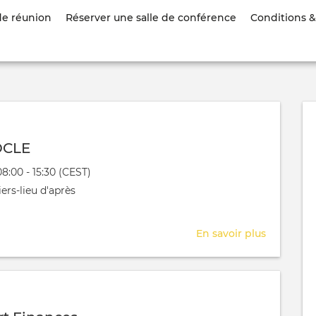
Aller
de réunion
Réserver une salle de conférence
Conditions & 
au
contenu
principal
OCLE
évênement
08:00 - 15:30 (CEST)
 aura lieu au / à
ers-lieu d'après
En savoir plus
sur
APRES_S