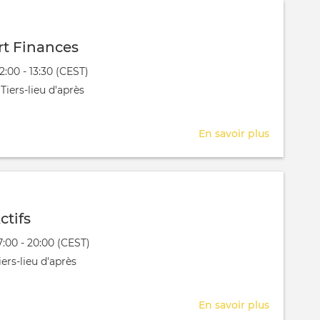
Finances
t Finances
évênement
12:00 - 13:30 (CEST)
 aura lieu au / à
Tiers-lieu d'après
En savoir plus
sur
RDV
Expert
Finances
ctifs
évênement
17:00 - 20:00 (CEST)
 aura lieu au / à
ers-lieu d'après
En savoir plus
sur