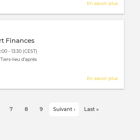
En savoir plus
sur
RDV
Expert
Juridique
t Finances
évênement
2:00 - 13:30 (CEST)
 aura lieu au / à
Tiers-lieu d'après
En savoir plus
sur
RDV
Expert
Finances
age
Page
7
Page
8
Page
9
Page
Suivant ›
Dernière
Last »
suivante
page