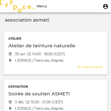
Aller
Menu
M
Menu
au
u
du
contenu
Toggle
compte
principal
association asmeti
navigation
de
l'utilisateur
ATELIER
Atelier de teinture naturelle
Date de l'évênement
30 avr '22 14:00 - 18:00 (CEST)
L'événement aura lieu au / à
L'ESPACE | Tiers-lieu d'après
En savoir plus
sur
Atel
de
tein
EXPOSITION
natu
Soirée de soutien ASMETI
Date de l'évênement
3 déc '22 15:00 - 21:00 (CEST)
L'événement aura lieu au / à
L'ESPACE | Tiers-lieu d'après