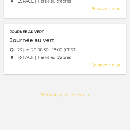
L'événement aura lieu au / à
ESPACE | Tiers-lieu d'après
En savoir plus
sur
Mee
RGI
JOURNÉE AU VERT
Journée au vert
Date de l'évênement
23 jan '26 08:30 - 18:00 (CEST)
L'événement aura lieu au / à
ESPACE | Tiers-lieu d'après
En savoir plus
sur
Jour
au
Pagination
vert
Éléments plus anciens