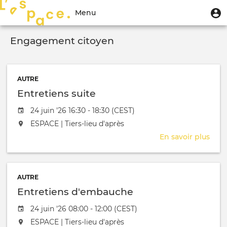
Aller
Menu
M
Menu
au
u
du
contenu
Toggle
compte
principal
Engagement citoyen
navigation
de
l'utilisateur
AUTRE
Entretiens suite
Date de l'évênement
24 juin '26 16:30 - 18:30 (CEST)
L'événement aura lieu au / à
ESPACE | Tiers-lieu d'après
En savoir plus
sur
Entr
suit
AUTRE
Entretiens d'embauche
Date de l'évênement
24 juin '26 08:00 - 12:00 (CEST)
L'événement aura lieu au / à
ESPACE | Tiers-lieu d'après