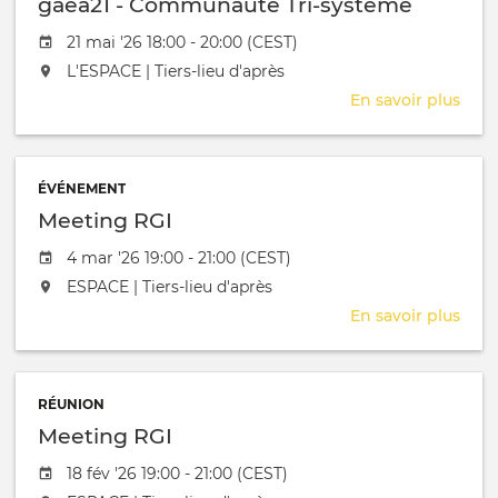
gaea21 - Communauté Tri-système
Date de l'évênement
21 mai '26 18:00 - 20:00 (CEST)
L'événement aura lieu au / à
L'ESPACE | Tiers-lieu d'après
En savoir plus
sur
gaea
-
Com
ÉVÉNEMENT
Tri-
Meeting RGI
sys
Date de l'évênement
4 mar '26 19:00 - 21:00 (CEST)
L'événement aura lieu au / à
ESPACE | Tiers-lieu d'après
En savoir plus
sur
Mee
RGI
RÉUNION
Meeting RGI
Date de l'évênement
18 fév '26 19:00 - 21:00 (CEST)