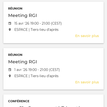
RÉUNION
Meeting RGI
Date de l'évênement
15 avr '26 19:00 - 21:00 (CEST)
L'événement aura lieu au / à
ESPACE | Tiers-lieu d'après
En savoir plus
sur
Mee
RGI
RÉUNION
Meeting RGI
Date de l'évênement
1 avr '26 19:00 - 21:00 (CEST)
L'événement aura lieu au / à
ESPACE | Tiers-lieu d'après
En savoir plus
sur
Mee
RGI
CONFÉRENCE