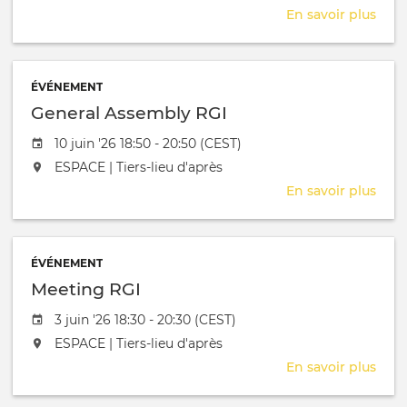
En savoir plus
sur
Entr
d'e
ÉVÉNEMENT
General Assembly RGI
Date de l'évênement
10 juin '26 18:50 - 20:50 (CEST)
L'événement aura lieu au / à
ESPACE | Tiers-lieu d'après
En savoir plus
sur
Gene
Ass
RGI
ÉVÉNEMENT
Meeting RGI
Date de l'évênement
3 juin '26 18:30 - 20:30 (CEST)
L'événement aura lieu au / à
ESPACE | Tiers-lieu d'après
En savoir plus
sur
Mee
RGI