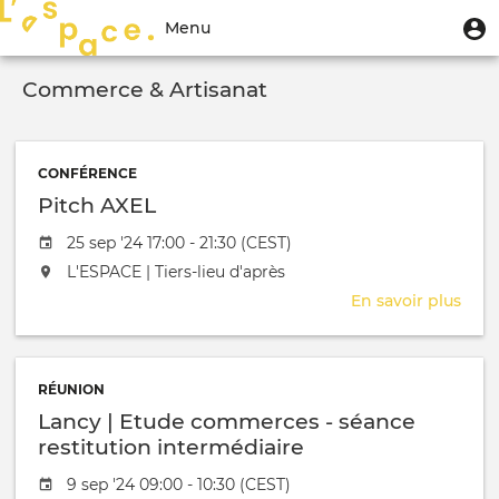
Aller
Menu
M
Menu
au
u
du
contenu
Toggle
compte
principal
Commerce & Artisanat
navigation
de
l'utilisateur
CONFÉRENCE
Pitch AXEL
Date de l'évênement
25 sep '24 17:00 - 21:30 (CEST)
L'événement aura lieu au / à
L'ESPACE | Tiers-lieu d'après
En savoir plus
sur
Pitc
AXE
RÉUNION
Lancy | Etude commerces - séance
restitution intermédiaire
Date de l'évênement
9 sep '24 09:00 - 10:30 (CEST)