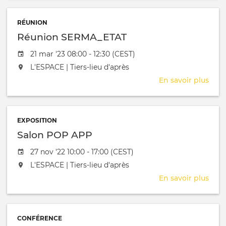
Pane
&
RÉUNION
Exp
Réunion SERMA_ETAT
on
Circ
Date de l'évênement
21 mar '23 08:00 - 12:30 (CEST)
Eco
L'événement aura lieu au / à
L'ESPACE | Tiers-lieu d'après
En savoir plus
sur
Réu
SER
EXPOSITION
Salon POP APP
Date de l'évênement
27 nov '22 10:00 - 17:00 (CEST)
L'événement aura lieu au / à
L'ESPACE | Tiers-lieu d'après
En savoir plus
sur
Salo
POP
APP
CONFÉRENCE