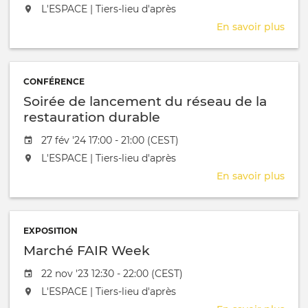
L'événement aura lieu au / à
L'ESPACE | Tiers-lieu d'après
En savoir plus
sur
Lanc
|
Etu
CONFÉRENCE
com
Soirée de lancement du réseau de la
-
séan
restauration durable
rest
Date de l'évênement
27 fév '24 17:00 - 21:00 (CEST)
inte
L'événement aura lieu au / à
L'ESPACE | Tiers-lieu d'après
En savoir plus
sur
Soir
de
lan
EXPOSITION
du
Marché FAIR Week
rése
de
Date de l'évênement
22 nov '23 12:30 - 22:00 (CEST)
la
L'événement aura lieu au / à
L'ESPACE | Tiers-lieu d'après
rest
dura