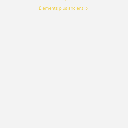
prod
Éléments plus anciens
en
ville
et
la
tran