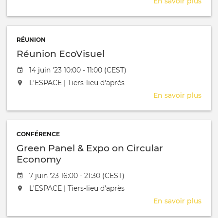
En savoir plus
sur
Mar
FAIR
Wee
RÉUNION
Réunion EcoVisuel
Date de l'évênement
14 juin '23 10:00 - 11:00 (CEST)
L'événement aura lieu au / à
L'ESPACE | Tiers-lieu d'après
En savoir plus
sur
Réu
EcoV
CONFÉRENCE
Green Panel & Expo on Circular
Economy
Date de l'évênement
7 juin '23 16:00 - 21:30 (CEST)
L'événement aura lieu au / à
L'ESPACE | Tiers-lieu d'après
En savoir plus
sur
Gre