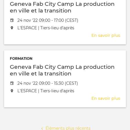
Geneva Fab City Camp La production
en ville et la transition
Date de l'évênement
24 nov '22 09:00 - 17:00 (CEST)
L'événement aura lieu au / à
L'ESPACE | Tiers-lieu d'après
En savoir plus
sur
Gen
Fab
City
FORMATION
Cam
Geneva Fab City Camp La production
La
prod
en ville et la transition
en
Date de l'évênement
24 nov '22 09:00 - 15:30 (CEST)
ville
et
L'événement aura lieu au / à
L'ESPACE | Tiers-lieu d'après
la
En savoir plus
sur
tran
Gen
Fab
Pagination
City
Cam
Éléments plus récents
La