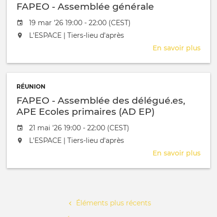
FAPEO - Assemblée générale
APE
Ecol
Date de l'évênement
19 mar '26 19:00 - 22:00 (CEST)
prim
L'événement aura lieu au / à
L'ESPACE | Tiers-lieu d'après
&
Cycl
En savoir plus
sur
orie
FAP
(AD
-
EP
Ass
&
RÉUNION
géné
CO)
FAPEO - Assemblée des délégué.es,
APE Ecoles primaires (AD EP)
Date de l'évênement
21 mai '26 19:00 - 22:00 (CEST)
L'événement aura lieu au / à
L'ESPACE | Tiers-lieu d'après
En savoir plus
sur
FAP
-
Pagination
Ass
des
Éléments plus récents
délé
APE