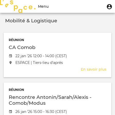
Aller
Menu
M
Menu
au
u
du
contenu
Toggle
compte
principal
Mobilité & Logistique
navigation
de
l'utilisateur
RÉUNION
CA Comob
Date de l'évênement
22 jan '26 12:00 - 14:00 (CEST)
L'événement aura lieu au / à
ESPACE | Tiers-lieu d'après
En savoir plus
sur
CA
Com
RÉUNION
Rencontre Antonin/Sarah/Alexis -
Comob/Modus
Date de l'évênement
26 jan '26 15:00 - 16:30 (CEST)