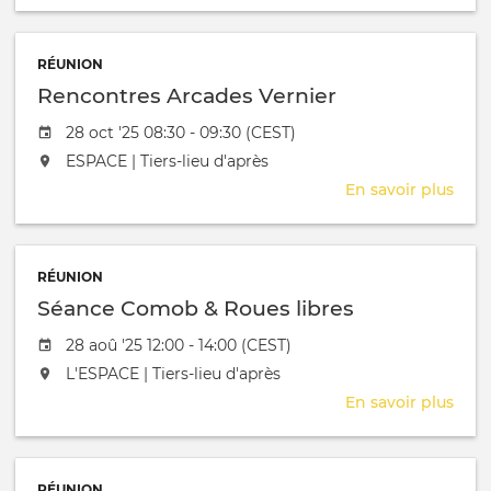
CA
Com
RÉUNION
Rencontres Arcades Vernier
Date de l'évênement
28 oct '25 08:30 - 09:30 (CEST)
L'événement aura lieu au / à
ESPACE | Tiers-lieu d'après
En savoir plus
sur
Renc
Arca
Vern
RÉUNION
Séance Comob & Roues libres
Date de l'évênement
28 aoû '25 12:00 - 14:00 (CEST)
L'événement aura lieu au / à
L'ESPACE | Tiers-lieu d'après
En savoir plus
sur
Séa
Com
&
RÉUNION