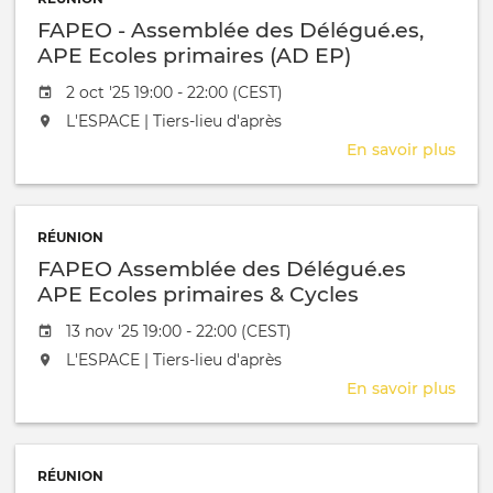
Rou
FAPEO - Assemblée des Délégué.es,
libre
APE Ecoles primaires (AD EP)
Date de l'évênement
2 oct '25 19:00 - 22:00 (CEST)
L'événement aura lieu au / à
L'ESPACE | Tiers-lieu d'après
En savoir plus
sur
FAP
-
Ass
RÉUNION
des
FAPEO Assemblée des Délégué.es
Délé
APE
APE Ecoles primaires & Cycles
Ecol
orientation (AD EP & CO)
Date de l'évênement
13 nov '25 19:00 - 22:00 (CEST)
prim
(AD
L'événement aura lieu au / à
L'ESPACE | Tiers-lieu d'après
EP)
En savoir plus
sur
FAP
Ass
des
RÉUNION
Délé