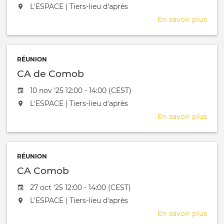
L'événement aura lieu au / à
L'ESPACE | Tiers-lieu d'après
En savoir plus
sur
Ren
Anto
-
RÉUNION
Com
CA de Comob
Date de l'évênement
10 nov '25 12:00 - 14:00 (CEST)
L'événement aura lieu au / à
L'ESPACE | Tiers-lieu d'après
En savoir plus
sur
CA
de
Com
RÉUNION
CA Comob
Date de l'évênement
27 oct '25 12:00 - 14:00 (CEST)
L'événement aura lieu au / à
L'ESPACE | Tiers-lieu d'après
En savoir plus
sur