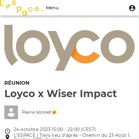
Aller
Menu
M
Menu
au
u
du
contenu
Toggle
compte
principal
navigation
de
l'utilisateur
RÉUNION
Loyco x Wiser Impact
Pierre Vonnet
24 octobre 2023 15:00 - 22:00 (CEST)
Date
L'ESPACE | Tiers-lieu d'après • Chemin du 23-Août 1,
Lieu
de