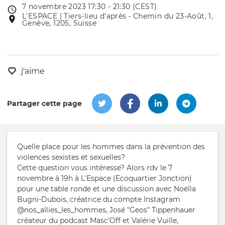
7 novembre 2023 17:30 - 21:30 (CEST)
Date
L'ESPACE | Tiers-lieu d'après • Chemin du 23-Août, 1,
Lieu
de
Genève, 1205, Suisse
de
l'évênement
l'événement
j'aime
Partager cette page
Quelle place pour les hommes dans la prévention des
violences sexistes et sexuelles?
Cette question vous intéresse? Alors rdv le 7
novembre à 19h à L'Espace (Ecoquartier Jonction)
pour une table ronde et une discussion avec Noëlla
Bugni-Dubois, créatrice du compte Instagram
@nos_allies_les_hommes, José "Geos" Tippenhauer
créateur du podcast Masc’Off et Valérie Vuille,