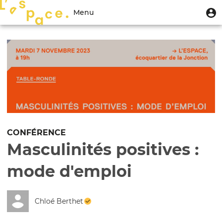
Aller
Menu
M
Menu
au
u
du
contenu
Toggle
compte
principal
navigation
de
l'utilisateur
CONFÉRENCE
Masculinités positives :
mode d'emploi
Chloé Berthet