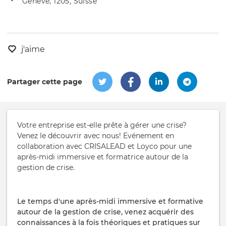
Genève, 1205, Suisse
de
l'évênement
l'événement
j'aime
Partager cette page
Votre entreprise est-elle prête à gérer une crise?
Venez le découvrir avec nous! Evénement en
collaboration avec CRISALEAD et Loyco pour une
après-midi immersive et formatrice autour de la
gestion de crise.
Le temps d'une après-midi immersive et formative
autour de la gestion de crise, venez acquérir des
connaissances à la fois théoriques et pratiques sur