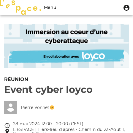
Aller
Menu
M
Menu
au
u
du
contenu
Toggle
compte
principal
navigation
de
l'utilisateur
RÉUNION
Event cyber loyco
Pierre Vonnet
28 mai 2024 12:00 - 20:00 (CEST)
Date
L'ESPACE | Tiers-lieu d'après • Chemin du 23-Août 1,
Lieu
de