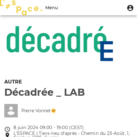
Aller
Menu
M
Menu
au
u
du
contenu
Toggle
compte
principal
navigation
de
l'utilisateur
AUTRE
Décadrée _ LAB
Pierre Vonnet
8 juin 2024 09:00 - 19:00 (CEST)
Date
L'ESPACE | Tiers-lieu d'après • Chemin du 23-Août, 1,
Lieu
de