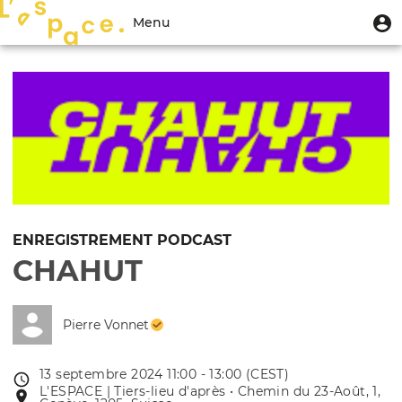
Aller
Menu
M
Menu
au
u
du
contenu
Toggle
compte
principal
navigation
de
l'utilisateur
ENREGISTREMENT PODCAST
CHAHUT
Pierre Vonnet
13 septembre 2024 11:00 - 13:00 (CEST)
Date
L'ESPACE | Tiers-lieu d'après • Chemin du 23-Août, 1,
Lieu
de