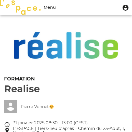
Aller
Menu
M
Menu
au
u
du
contenu
Toggle
compte
principal
navigation
de
l'utilisateur
FORMATION
Realise
Pierre Vonnet
31 janvier 2025 08:30 - 13:00 (CEST)
Date
L'ESPACE | Tiers-lieu d'après • Chemin du 23-Août, 1,
Lieu
de