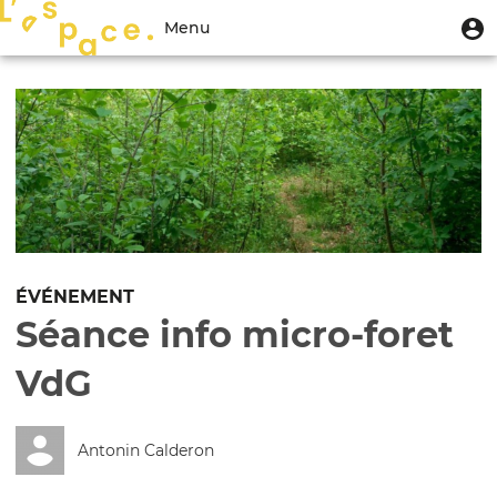
Aller
Menu
M
Menu
au
u
du
contenu
Toggle
compte
principal
navigation
de
l'utilisateur
ÉVÉNEMENT
Séance info micro-foret
VdG
Antonin Calderon