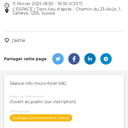
11 février 2025 18:30 - 19:30 (CEST)
Date
L'ESPACE | Tiers-lieu d'après • Chemin du 23-Août, 1,
Lieu
de
Genève, 1205, Suisse
de
l'évênement
l'événement
j'aime
Partager cette page
Séance info micro-foret VdG
Statut de l'événement
Ouvert au public (sur inscription)
Thématiques
Écologie, Environnement, Climat