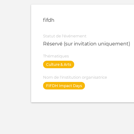
fifdh
Statut de l'événement
Réservé (sur invitation uniquement)
Thématiques
Culture & Arts
Nom de l'institution organisatrice
FIFDH Impact Days