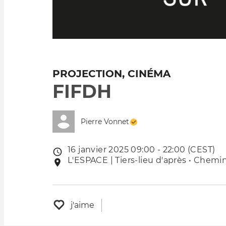
PROJECTION, CINÉMA
FIFDH
Pierre Vonnet
16 janvier 2025 09:00 - 22:00 (CEST)
Date
L'ESPACE | Tiers-lieu d'après • Chemin
Lieu
de
de
l'évênement
l'événement
j'aime