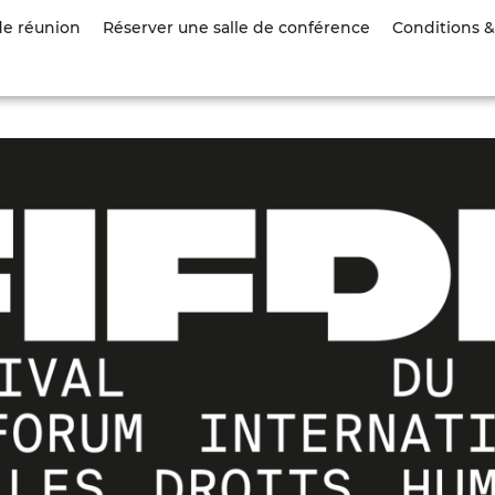
Aller
de réunion
Réserver une salle de conférence
Conditions & 
au
contenu
principal