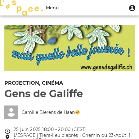
Aller
Menu
M
Menu
au
u
du
contenu
Toggle
compte
principal
navigation
de
l'utilisateur
PROJECTION, CINÉMA
Gens de Galiffe
Camille Bierens de Haan
25 juin 2025 18:00 - 20:00 (CEST)
Date
L'ESPACE | Tiers-lieu d'après • Chemin du 23-Août, 1,
Lieu
de