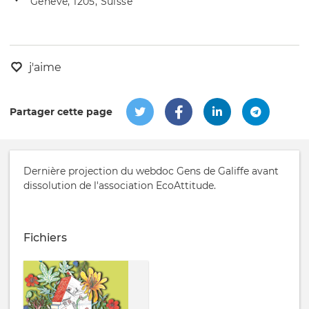
Genève, 1205, Suisse
de
l'évênement
l'événement
j'aime
Partager cette page
Dernière projection du webdoc Gens de Galiffe avant
dissolution de l'association EcoAttitude.
Fichiers