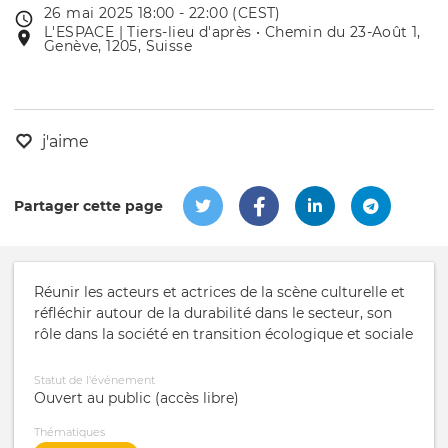
26 mai 2025 18:00 - 22:00 (CEST)
Date
L'ESPACE | Tiers-lieu d'après • Chemin du 23-Août 1,
Lieu
de
Genève, 1205, Suisse
de
l'évênement
l'événement
j'aime
Partager cette page
Réunir les acteurs et actrices de la scène culturelle et
réfléchir autour de la durabilité dans le secteur, son
rôle dans la société en transition écologique et sociale
Statut de l'événement
Ouvert au public (accès libre)
Thématiques