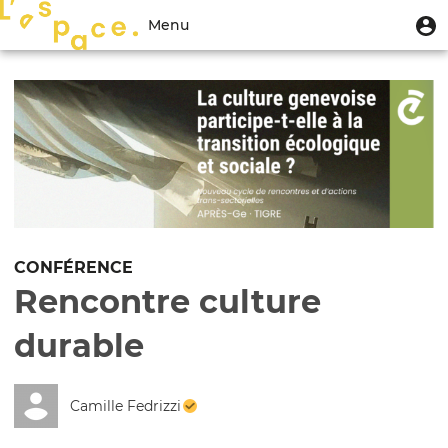
Aller
Menu
M
Menu
au
u
du
contenu
Toggle
compte
principal
navigation
de
l'utilisateur
CONFÉRENCE
Rencontre culture
durable
Camille Fedrizzi