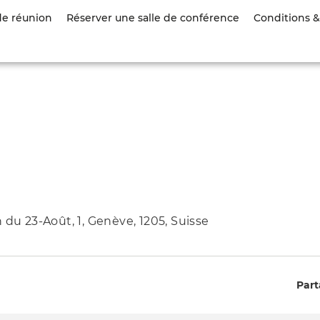
Aller
de réunion
Réserver une salle de conférence
Conditions & 
au
contenu
principal
 du 23-Août, 1, Genève, 1205, Suisse
Part