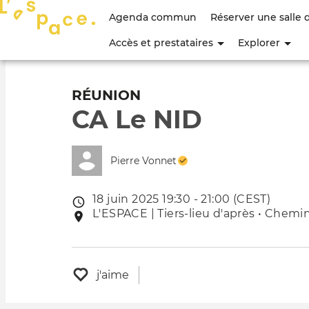
Menu
Agenda commun
Réserver une salle 
du
Accès et prestataires
Explorer
compte
de
RÉUNION
CA Le NID
l'utilisateur
Pierre Vonnet
18 juin 2025 19:30 - 21:00 (CEST)
Date
L'ESPACE | Tiers-lieu d'après • Chemin
Lieu
de
de
l'évênement
l'événement
j'aime