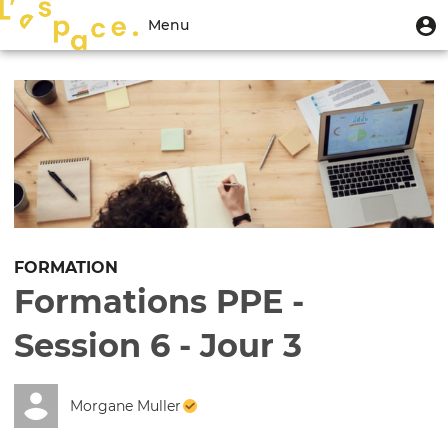
Aller
Menu
M
Menu
au
u
du
contenu
Toggle
compte
principal
navigation
de
l'utilisateur
FORMATION
Formations PPE -
Session 6 - Jour 3
Morgane Muller