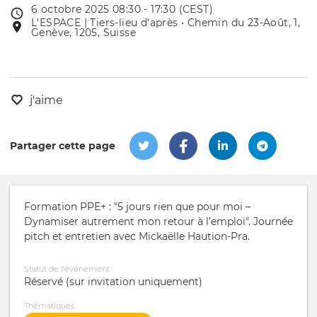
6 octobre 2025 08:30 - 17:30 (CEST)
Date
L'ESPACE | Tiers-lieu d'après • Chemin du 23-Août, 1,
Lieu
de
Genève, 1205, Suisse
de
l'évênement
l'événement
j'aime
Partager cette page
Formation PPE+ : "5 jours rien que pour moi –
Dynamiser autrement mon retour à l’emploi". Journée
pitch et entretien avec Mickaëlle Haution-Pra.
Statut de l'événement
Réservé (sur invitation uniquement)
Thématiques