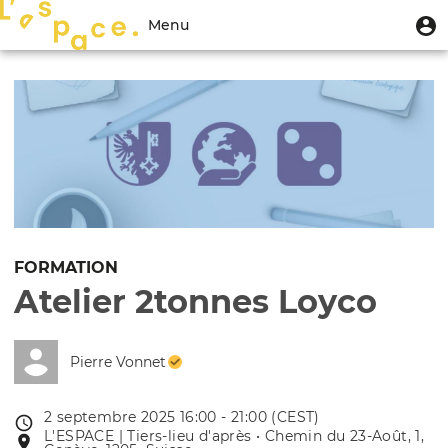
Aller
Menu
M
Menu
au
u
du
contenu
Toggle
compte
principal
navigation
de
l'utilisateur
FORMATION
Atelier 2tonnes Loyco
Pierre Vonnet
2 septembre 2025 16:00 - 21:00 (CEST)
Date
L'ESPACE | Tiers-lieu d'après • Chemin du 23-Août, 1,
Lieu
de