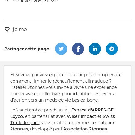
Genève, 1205, Suisse
de
l'évênement
l'événement
j'aime
Partager cette page
Et si vous pouviez explorer le futur pour comprendre
comment limiter le réchauffement climatique ?
L’atelier 2tonnes vous invite à vivre une expérience
immersive et collective, pour identifier les leviers
d’action vers un mode de vie bas carbone.
Le 2 septembre prochain, à
L’Espace d'APRÈS-GE
,
Loyco
, en partenariat avec
Wiser Impact
et
Swiss
Triple Impact
, vous invite à expérimenter l’
atelier
2tonnes
, développé par l’
Association 2tonnes
.