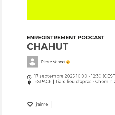
ENREGISTREMENT PODCAST
CHAHUT
Pierre Vonnet
17 septembre 2025 10:00 - 12:30 (CEST
Date
ESPACE | Tiers-lieu d'après • Chemin 
Lieu
de
de
l'évênement
l'événement
j'aime