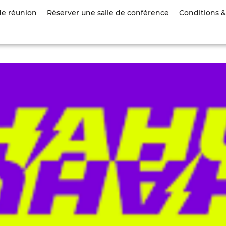
Aller
de réunion
Réserver une salle de conférence
Conditions & 
au
contenu
principal