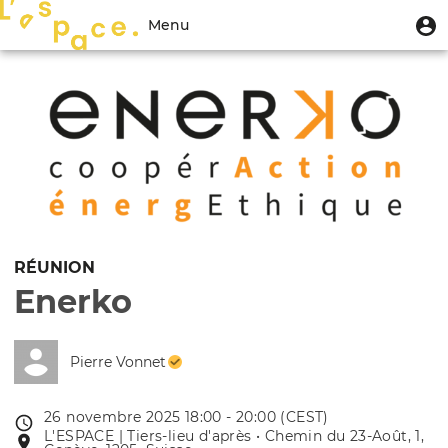
Aller
Menu
M
Menu
au
u
du
contenu
Toggle
compte
principal
navigation
de
l'utilisateur
RÉUNION
Enerko
Pierre Vonnet
26 novembre 2025 18:00 - 20:00 (CEST)
Date
L'ESPACE | Tiers-lieu d'après • Chemin du 23-Août, 1,
Lieu
de