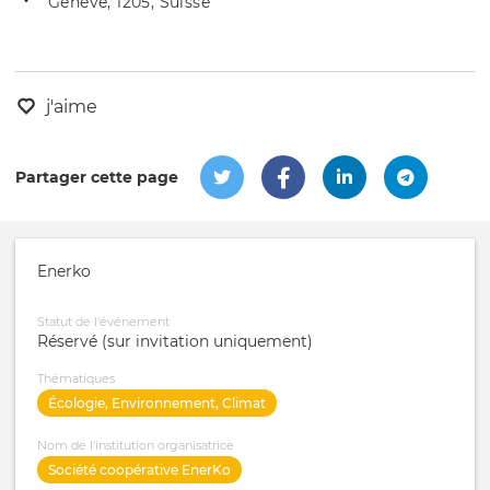
Genève, 1205, Suisse
de
l'évênement
l'événement
j'aime
Partager cette page
Enerko
Statut de l'événement
Réservé (sur invitation uniquement)
Thématiques
Écologie, Environnement, Climat
Nom de l'institution organisatrice
Société coopérative EnerKo