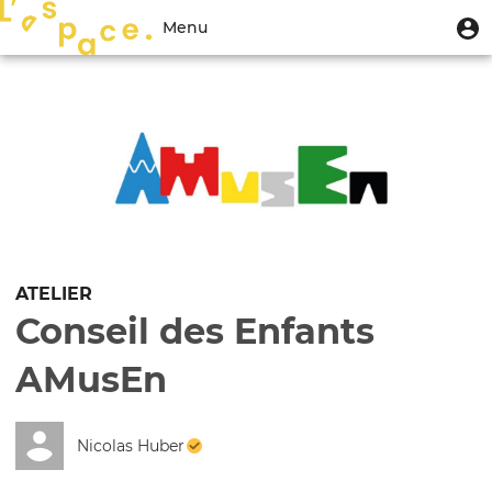
Aller
Menu
M
Menu
au
u
du
contenu
Toggle
compte
principal
navigation
de
l'utilisateur
ATELIER
Conseil des Enfants
AMusEn
Nicolas Huber