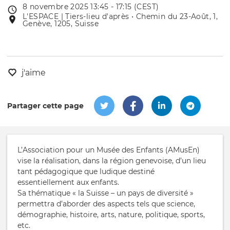
8 novembre 2025 13:45 - 17:15 (CEST)
Date
L'ESPACE | Tiers-lieu d'après • Chemin du 23-Août, 1,
Lieu
de
Genève, 1205, Suisse
de
l'évênement
l'événement
j'aime
Partager cette page
L’Association pour un Musée des Enfants (AMusEn)
vise la réalisation, dans la région genevoise, d’un lieu
tant pédagogique que ludique destiné
essentiellement aux enfants.
Sa thématique « la Suisse – un pays de diversité »
permettra d’aborder des aspects tels que science,
démographie, histoire, arts, nature, politique, sports,
etc.