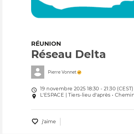
RÉUNION
Réseau Delta
Pierre Vonnet
19 novembre 2025 18:30 - 21:30 (CEST)
Date
L'ESPACE | Tiers-lieu d'après • Chemin
Lieu
de
de
l'évênement
l'événement
j'aime