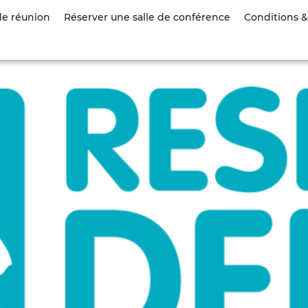
Aller
de réunion
Réserver une salle de conférence
Conditions & 
au
contenu
principal