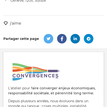
Genève, 1205, Suisse
de
l'évênement
l'événement
j'aime
Partager cette page
L'atelier pour f
aire converger enjeux économiques,
responsabilité sociétale, et pérennité long terme.
Depuis plusieurs années, nous évoluons dans un
monde qui tangue : crises multiples, instabilité,