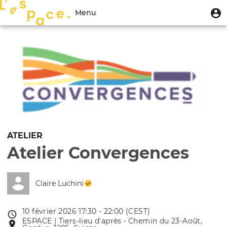
Aller
Menu
M
Menu
au
u
du
contenu
Toggle
compte
principal
navigation
de
l'utilisateur
ATELIER
Atelier Convergences
Claire Luchini
10 février 2026 17:30 - 22:00 (CEST)
Date
ESPACE | Tiers-lieu d'après • Chemin du 23-Août,
Lieu
de