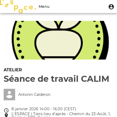
Aller
Menu
M
Menu
au
u
du
contenu
Toggle
compte
principal
navigation
de
l'utilisateur
ATELIER
Séance de travail CALIM
Antonin Calderon
8 janvier 2026 14:00 - 16:30 (CEST)
Date
L'ESPACE | Tiers-lieu d'après • Chemin du 23-Août, 1,
Lieu
de