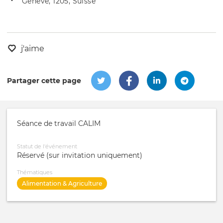
Genève, 1205, Suisse
de
l'évênement
l'événement
j'aime
Partager cette page
Séance de travail CALIM
Statut de l'événement
Réservé (sur invitation uniquement)
Thématiques
Alimentation & Agriculture